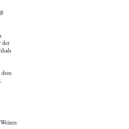
g.
n
r der
nhals
i dem
.
n
 Weizen