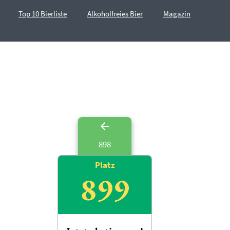
Top 10 Bierliste
Alkoholfreies Bier
Magazin
898
Platz
899