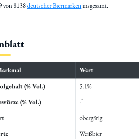
99 von 8138
deutscher Biermarken
insgesamt.
nblatt
Merkmal
Wert
lgehalt (% Vol.)
5.1%
*
würze (% Vol.)
-
rt
obergärig
rte
Weißbier