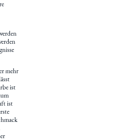
re
 werden
werden
gnisse
mer mehr
ässt
rbe ist
haum
t ist
rste
schmack
n
er