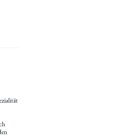
zialität
rch
 den