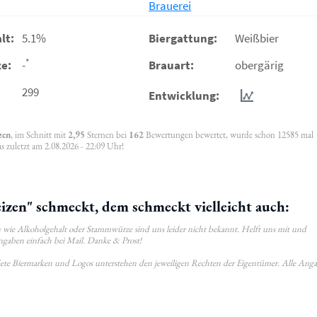
Brauerei
lt:
5.1%
Biergattung:
Weißbier
*
e:
-
Brauart:
obergärig
299
Entwicklung:
zen
, im Schnitt mit
2,95
Sternen bei
162
Bewertungen bewertet, wurde schon 12585 mal
 zuletzt am 2.08.2026 - 22:09 Uhr!
zen" schmeckt, dem schmeckt vielleicht auch:
wie Alkoholgehalt oder Stammwürze sind uns leider nicht bekannt. Helft uns mit und
ngaben einfach bei Mail. Danke & Prost!
ldete Biermarken und Logos unterstehen den jeweiligen Rechten der Eigentümer. Alle Ang