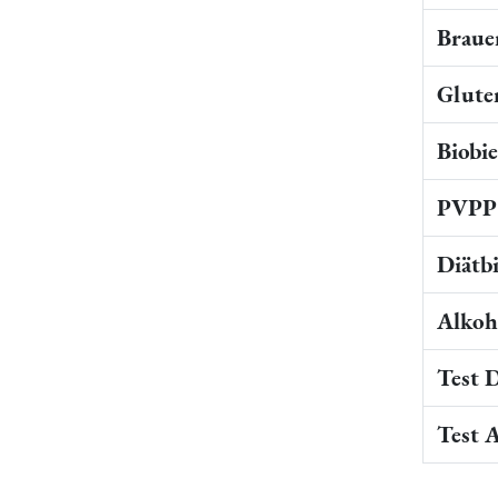
Braue
Gluten
Biobi
PVPP 
Diätb
Alkoho
Test 
Test 