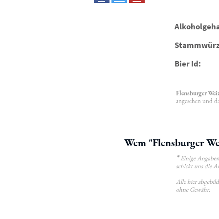
Alkoholgeha
Stammwürz
Bier Id:
Flensburger Wei
angesehen und das
Wem "Flensburger Wei
*
Einige Angaben 
schickt uns die A
Alle hier abgebi
ohne Gewähr.