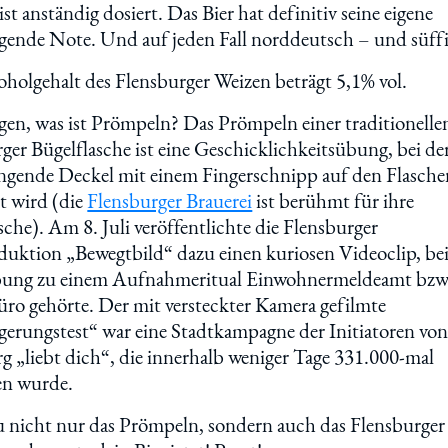
st anständig dosiert. Das Bier hat definitiv seine eigene
gende Note. Und auf jeden Fall norddeutsch – und süffi
holgehalt des Flensburger Weizen beträgt 5,1% vol.
en, was ist Prömpeln? Das Prömpeln einer traditionelle
ger Bügelflasche ist eine Geschicklichkeitsübung, bei de
ngende Deckel mit einem Fingerschnipp auf den Flasche
t wird (die
Flensburger Brauerei
ist berühmt für ihre
sche). Am 8. Juli veröffentlichte die Flensburger
uktion „Bewegtbild“ dazu einen kuriosen Videoclip, be
bung zu einem Aufnahmeritual Einwohnermeldeamt bzw
ro gehörte. Der mit versteckter Kamera gefilmte
erungstest“ war eine Stadtkampagne der Initiatoren vo
g „liebt dich“, die innerhalb weniger Tage 331.000-mal
en wurde.
 nicht nur das Prömpeln, sondern auch das Flensburger