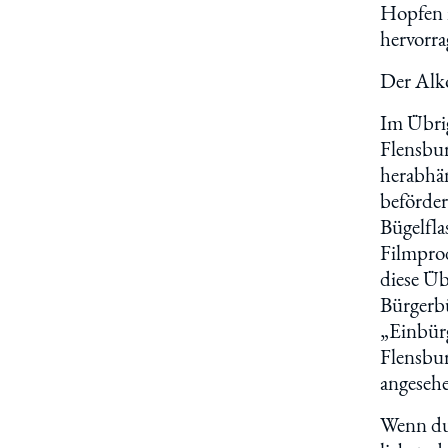
Hopfen i
hervorra
Der Alko
Im Übrig
Flensbur
herabhä
beförder
Bügelfla
Filmprod
diese Ü
Bürgerbü
„Einbürg
Flensbur
angeseh
Wenn du