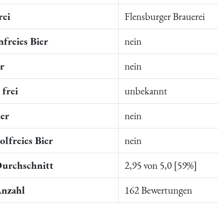
rei
Flensburger Brauerei
freies Bier
nein
er
nein
frei
unbekannt
ier
nein
lfreies Bier
nein
Durchschnitt
2,95 von 5,0 [59%]
Anzahl
162 Bewertungen