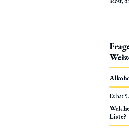
liebst, d
Frag
Weiz
Alkoho
Es hat 5
Welche
Liste?