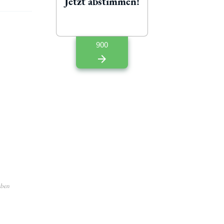
Jetzt abstimmen!
900
aben