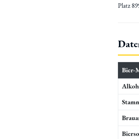
Platz 8
Date
Bier-
Alkoho
Stamm
Braua
Bierso