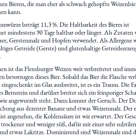
hen Bieren, die man eher als schwach gehopfte Weizenbie
nen kann.
mwürze beträgt 11,3 %. Die Haltbarkeit des Bieres ist
et mindestens 90 Tage haltbar oder länger. Als Zutaten
ser, Gerstenmalz und Hopfen verwendet. Als Allergene 
ltiges Getreide (Gerste) und glutenhaltige Getreideerzeu
.
en ist das Flensburger Weizen weit verbreitetet und im
 bevorzugen dieses Bier. Sobald das Bier die Flasche verl
 eingeschenkt im Glas ausbreitet, ist es ein Traum. Die Fa
es Bernstein und darüber breitet sich ein feinporiger Sc
 wie angewurzelt steht. Dann kommt der Geruch. Der Duf
chung aus dezenter Banane und etwas Weizenmalz. Der e
ist angenehm, die Kohlensäure ist wie erwartet. Der Ge
s trockener und weniger süß, dafür mit einer sehr subtile
und etwas Lakritze. Dominierend sind Weizenmalz und d