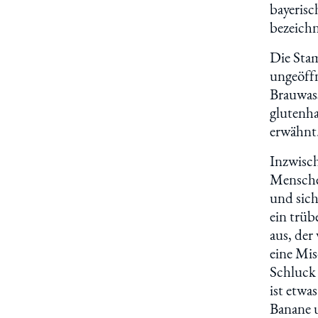
bayerisc
bezeich
Die Stam
ungeöffn
Brauwas
glutenha
erwähnt
Inzwisch
Menschen
und sich
ein trüb
aus, der
eine Mis
Schluck 
ist etwa
Banane 