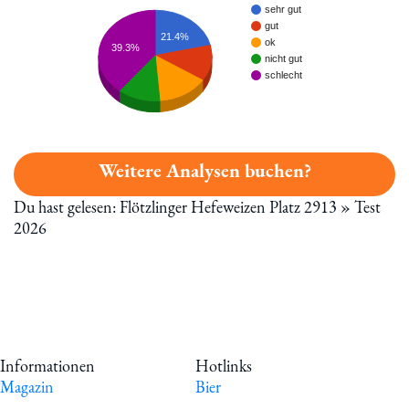
sehr gut
gut
21.4%
ok
39.3%
nicht gut
schlecht
Weitere Analysen buchen?
Du hast gelesen: Flötzlinger Hefeweizen Platz 2913 » Test
2026
Informationen
Hotlinks
Magazin
Bier