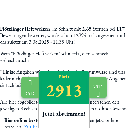
Flötzlinger Hefeweizen
, im Schnitt mit
2,65
Sternen bei
117
Bewertungen bewertet, wurde schon 12994 mal angesehen und
das zuletzt am 3.08.2025 - 11:35 Uhr!
Wem "Flötzlinger Hefeweizen" schmeckt, dem schmeckt
vielleicht auch:
*
Einige Angaben wie Alkoholgehalt oder Stammwürze sind uns
Platz
leider nicht bekannt. Helft uns mit und schickt uns die Angaben
2913
einfach bei Mail. Danke & Prost!
2914
2912
Alle hier abgebildete Biermarken und Logos unterstehen den
jeweiligen Rechten der Eigentümer. Alle Angaben ohne Gewähr.
Jetzt abstimmen!
Bier online bestellen
Flötzlinger Hefeweizen jetzt online
bestellen!
Zur Bestellung