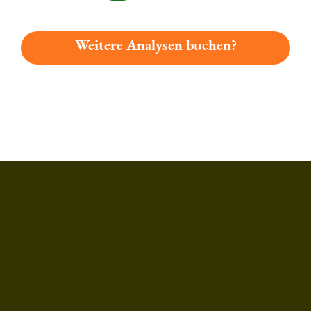
Weitere Analysen buchen?
Du hast gelesen: Frankenbräu Pardus Platz 3940 » Test 2026 