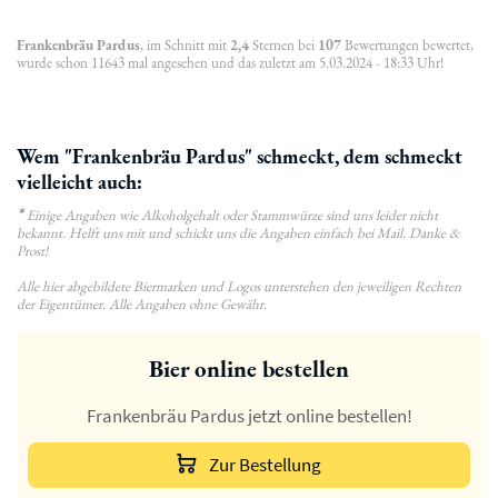
Frankenbräu Pardus
, im Schnitt mit
2,4
Sternen bei
107
Bewertungen bewertet,
wurde schon 11643 mal angesehen und das zuletzt am 5.03.2024 - 18:33 Uhr!
Wem "Frankenbräu Pardus" schmeckt, dem schmeckt
vielleicht auch:
*
Einige Angaben wie Alkoholgehalt oder Stammwürze sind uns leider nicht
bekannt. Helft uns mit und schickt uns die Angaben einfach bei Mail. Danke &
Prost!
Alle hier abgebildete Biermarken und Logos unterstehen den jeweiligen Rechten
der Eigentümer. Alle Angaben ohne Gewähr.
Bier online bestellen
Frankenbräu Pardus jetzt online bestellen!
Zur Bestellung