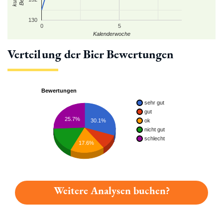
130
0
5
Kalenderwoche
Verteilung der Bier Bewertungen
Bewertungen
sehr gut
gut
25.7%
30.1%
ok
nicht gut
schlecht
17.6%
Weitere Analysen buchen?
Du hast gelesen: Franz-bier Uhl-pils Platz 1635 » Test 2026 |