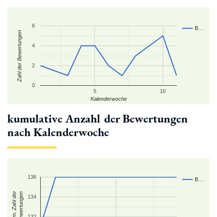
6
B…
Zahl der Bewertungen
4
2
0
5
10
Kalenderwoche
kumulative Anzahl der Bewertungen
nach Kalenderwoche
136
B…
kum. Zahl der
Bewertungen
134
132