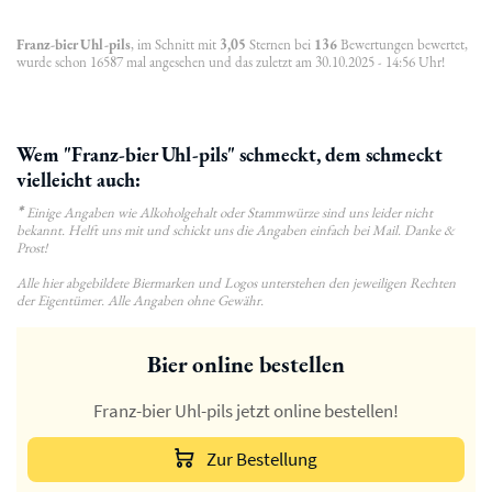
Franz-bier Uhl-pils
, im Schnitt mit
3,05
Sternen bei
136
Bewertungen bewertet,
wurde schon 16587 mal angesehen und das zuletzt am 30.10.2025 - 14:56 Uhr!
Wem "Franz-bier Uhl-pils" schmeckt, dem schmeckt
vielleicht auch:
*
Einige Angaben wie Alkoholgehalt oder Stammwürze sind uns leider nicht
bekannt. Helft uns mit und schickt uns die Angaben einfach bei Mail. Danke &
Prost!
Alle hier abgebildete Biermarken und Logos unterstehen den jeweiligen Rechten
der Eigentümer. Alle Angaben ohne Gewähr.
Bier online bestellen
Franz-bier Uhl-pils jetzt online bestellen!
Zur Bestellung