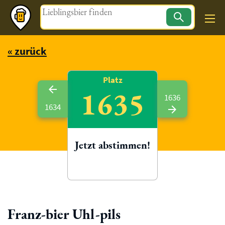
Magazin
« zurück
Platz
1635
1636
1634
Jetzt abstimmen!
Franz-bier Uhl-pils