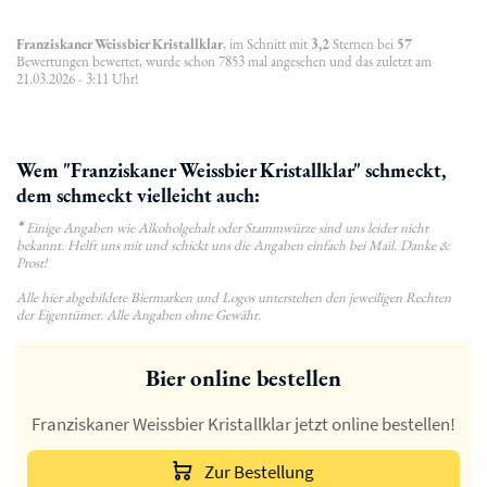
Franziskaner Weissbier Kristallklar
, im Schnitt mit
3,2
Sternen bei
57
Bewertungen bewertet, wurde schon 7853 mal angesehen und das zuletzt am
21.03.2026 - 3:11 Uhr!
Wem "Franziskaner Weissbier Kristallklar" schmeckt,
dem schmeckt vielleicht auch:
*
Einige Angaben wie Alkoholgehalt oder Stammwürze sind uns leider nicht
bekannt. Helft uns mit und schickt uns die Angaben einfach bei Mail. Danke &
Prost!
Alle hier abgebildete Biermarken und Logos unterstehen den jeweiligen Rechten
der Eigentümer. Alle Angaben ohne Gewähr.
Bier online bestellen
Franziskaner Weissbier Kristallklar jetzt online bestellen!
Zur Bestellung