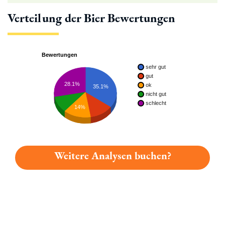
Verteilung der Bier Bewertungen
Bewertungen
sehr gut
gut
28.1%
ok
35.1%
nicht gut
schlecht
14%
Weitere Analysen buchen?
Du hast gelesen: Franziskaner Weissbier Kristallklar Platz 7177