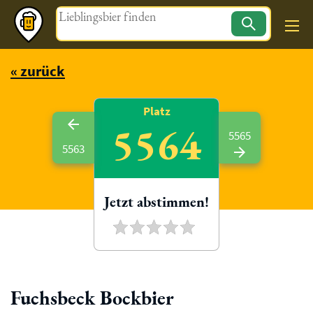
Magazin
« zurück
Platz
5564
5565
5563
Jetzt abstimmen!
Fuchsbeck Bockbier