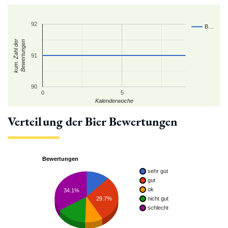
92
B…
kum. Zahl der
Bewertungen
91
90
0
5
Kalenderwoche
Verteilung der Bier Bewertungen
Bewertungen
sehr gut
gut
ok
34.1%
29.7%
nicht gut
schlecht