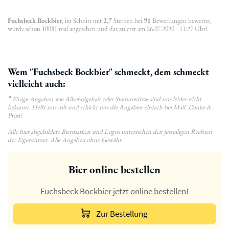
Fuchsbeck Bockbier
, im Schnitt mit
2,7
Sternen bei
91
Bewertungen bewertet,
wurde schon 10081 mal angesehen und das zuletzt am 26.07.2020 - 11:27 Uhr!
Wem "Fuchsbeck Bockbier" schmeckt, dem schmeckt
vielleicht auch:
*
Einige Angaben wie Alkoholgehalt oder Stammwürze sind uns leider nicht
bekannt. Helft uns mit und schickt uns die Angaben einfach bei Mail. Danke &
Prost!
Alle hier abgebildete Biermarken und Logos unterstehen den jeweiligen Rechten
der Eigentümer. Alle Angaben ohne Gewähr.
Bier online bestellen
Fuchsbeck Bockbier jetzt online bestellen!
Zur Bestellung