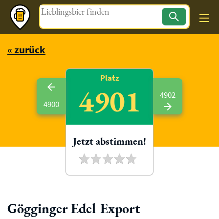
Magazin
« zurück
Platz
4901
4902
4900
Jetzt abstimmen!
Gögginger Edel Export