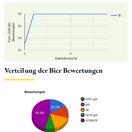
98
B…
kum. Zahl der
Bewertungen
96
94
92
0
5
Kalenderwoche
Verteilung der Bier Bewertungen
Bewertungen
sehr gut
gut
16.3%
ok
45.9%
nicht gut
schlecht