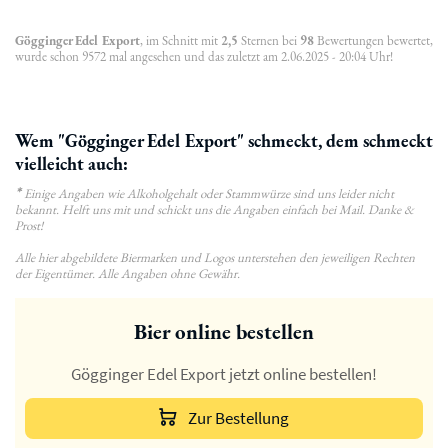
Gögginger Edel Export
, im Schnitt mit
2,5
Sternen bei
98
Bewertungen bewertet,
wurde schon 9572 mal angesehen und das zuletzt am 2.06.2025 - 20:04 Uhr!
Wem "Gögginger Edel Export" schmeckt, dem schmeckt
vielleicht auch:
*
Einige Angaben wie Alkoholgehalt oder Stammwürze sind uns leider nicht
bekannt. Helft uns mit und schickt uns die Angaben einfach bei Mail. Danke &
Prost!
Alle hier abgebildete Biermarken und Logos unterstehen den jeweiligen Rechten
der Eigentümer. Alle Angaben ohne Gewähr.
Bier online bestellen
Gögginger Edel Export jetzt online bestellen!
Zur Bestellung