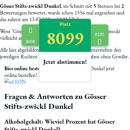
Gösser Stifts-zwickl Dunkel
, im Schnitt mit
5
Sternen bei
2
Bewertungen bewertet, wurde schon 1556 mal angesehen und
das zuletzt am 13.03.2026 - 12:21 Uhr!
Platz
8099
Wem "Gösser Stifts-zwickl Dunkel" schmeckt, dem schmeckt
8100
vielleicht auch:
8098
Alle hier abgebildete Biermarken und Logos unterstehen den
jeweiligen Rechten der Eigentümer. Alle Angaben ohne Gewähr.
Jetzt abstimmen!
Bier online bestellen
Gösser Stifts-zwickl Dunkel jetzt
online bestellen!
Zur Bestellung
Fragen & Antworten zu Gösser
Stifts-zwickl Dunkel
Alkoholgehalt: Wieviel Prozent hat Gösser
Stifts-zwickl Dunkel?