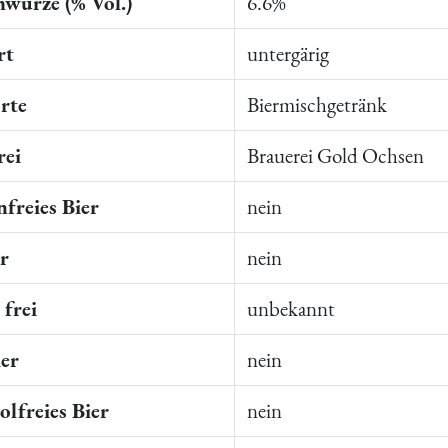
würze (% Vol.)
6.6%
rt
untergärig
rte
Biermischgetränk
rei
Brauerei Gold Ochsen
freies Bier
nein
er
nein
frei
unbekannt
ier
nein
lfreies Bier
nein