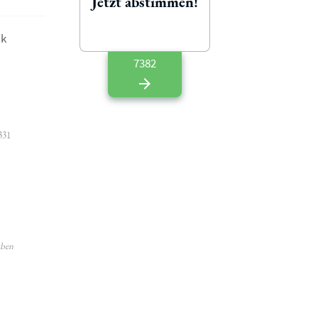
Jetzt abstimmen!
nk
7382
331
aben