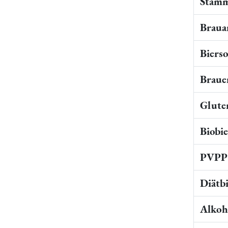
Stamm
Braua
Bierso
Braue
Gluten
Biobi
PVPP 
Diätb
Alkoho