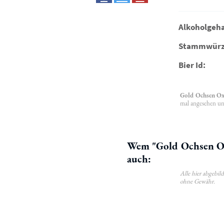
Alkoholgeha
Stammwürz
Bier Id:
Gold Ochsen Ox
mal angesehen un
Wem "Gold Ochsen Oxx
auch:
Alle hier abgebi
ohne Gewähr.