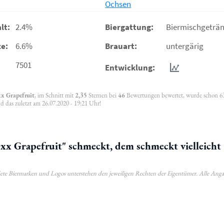
Ochsen
lt:
2.4%
Biergattung:
Biermischgeträ
e:
6.6%
Brauart:
untergärig
7501
Entwicklung:
x Grapefruit
, im Schnitt mit
2,35
Sternen bei
46
Bewertungen bewertet, wurde schon 6
d das zuletzt am 26.07.2020 - 19:21 Uhr!
 Grapefruit" schmeckt, dem schmeckt vielleicht
ldete Biermarken und Logos unterstehen den jeweiligen Rechten der Eigentümer. Alle Ang