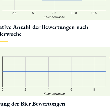
2.5
5.0
7.5
10.0
12.5
Kalenderwoche
tive Anzahl der Bewertungen nach
derwoche
0
2
4
6
8
Kalenderwoche
lung der Bier Bewertungen