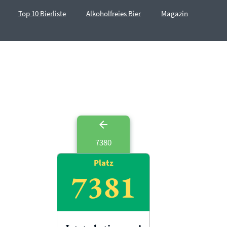
Top 10 Bierliste
Alkoholfreies Bier
Magazin
7380
Platz
7381