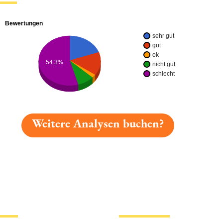
Bewertungen
sehr gut
gut
ok
54.3%
nicht gut
schlecht
Weitere Analysen buchen?
gelesen: Gold Ochsen Oxx Grapefruit Platz 7381 » Test
tionen
Hotlinks