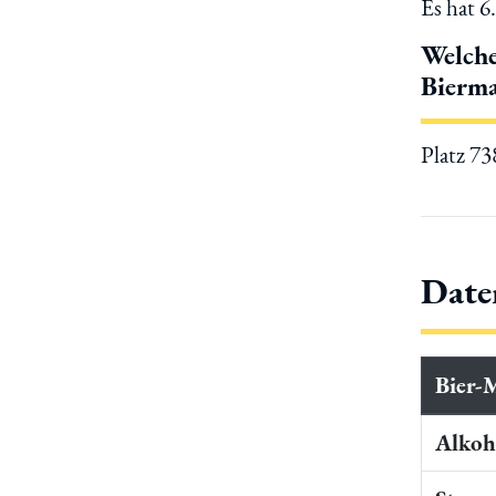
Es hat 6
Welche
Bierma
Platz 7
Date
Bier-
Alkoho