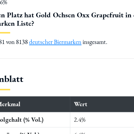
.6%
n Platz hat Gold Ochsen Oxx Grapefruit in 
rken Liste?
381 von 8138
deutscher Biermarken
insgesamt.
nblatt
Merkmal
Wert
lgehalt (% Vol.)
2.4%