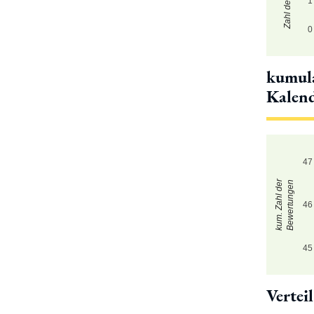
1
0
kumula
Kalen
47
kum. Zahl der
Bewertungen
46
45
Vertei