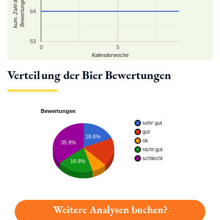
kum. Zahl der
Bewertungen
64
63
0
5
Kalenderwoche
Verteilung der Bier Bewertungen
Bewertungen
sehr gut
gut
18.8%
ok
35.9%
nicht gut
schlecht
18.8%
Weitere Analysen buchen?