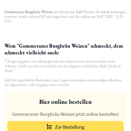
Gommeraner Burgbräu Weizen
, im Schnitt mit
2,65
Sternen bei
64
Bewertungen
bewertet, wurde schon 6319 mal angesehen und das zuletzt am 26.07.2020 - 21:15
Uhr!
Wem "Gommeraner Burgbräu Weizen" schmeckt, dem
schmeckt vielleicht auch:
*
Einige Angaben wie Alkoholgehalt oder Stammwürze sind uns leider nicht
bekannt. Helft uns mit und schickt uns die Angaben einfach bei Mail. Danke &
Prost!
Alle hier abgebildete Biermarken und Logos unterstehen den jeweiligen Rechten
der Eigentümer. Alle Angaben ohne Gewähr.
Bier online bestellen
Gommeraner Burgbräu Weizen jetzt online bestellen!
Zur Bestellung