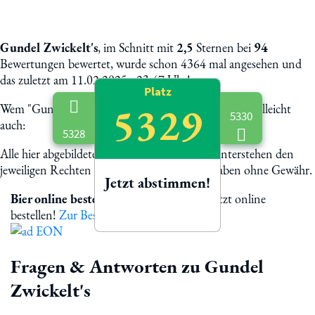
Gundel Zwickelt's
, im Schnitt mit
2,5
Sternen bei
94
Bewertungen bewertet, wurde schon 4364 mal angesehen und
das zuletzt am 11.02.2025 - 23:47 Uhr!
Platz
5329
Wem "Gundel Zwickelt's" schmeckt, dem schmeckt vielleicht
5330
auch:
5328
Alle hier abgebildete Biermarken und Logos unterstehen den
jeweiligen Rechten der Eigentümer. Alle Angaben ohne Gewähr.
Jetzt abstimmen!
Bier online bestellen
Gundel Zwickelt's jetzt online
bestellen!
Zur Bestellung
Fragen & Antworten zu Gundel
Zwickelt's