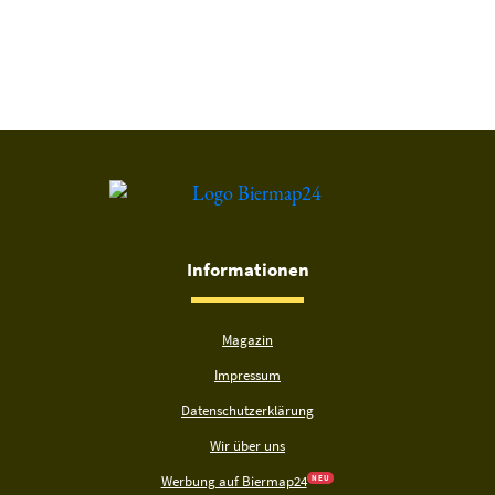
Du hast gelesen: Hasen-bräu Weißer Hase Platz 1554 » Test 2
Informationen
Magazin
Impressum
Datenschutzerklärung
Wir über uns
Werbung auf Biermap24
N E U