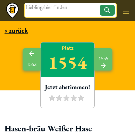
Magazin
« zurück
Platz
1554
1555
1553
Jetzt abstimmen!
Hasen-bräu Weißer Hase