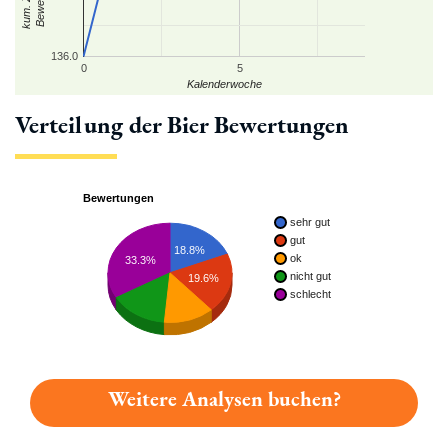
136.0
0
5
Kalenderwoche
Verteilung der Bier Bewertungen
Bewertungen
sehr gut
gut
18.8%
ok
33.3%
nicht gut
19.6%
schlecht
Weitere Analysen buchen?