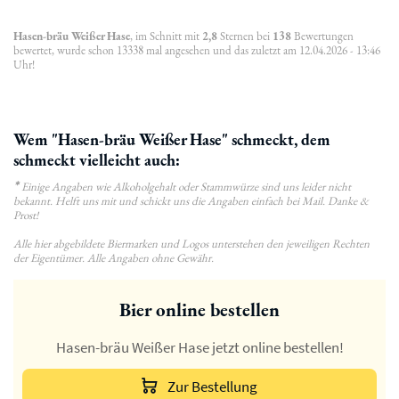
Hasen-bräu Weißer Hase
, im Schnitt mit
2,8
Sternen bei
138
Bewertungen
bewertet, wurde schon 13338 mal angesehen und das zuletzt am 12.04.2026 - 13:46
Uhr!
Wem "Hasen-bräu Weißer Hase" schmeckt, dem
schmeckt vielleicht auch:
*
Einige Angaben wie Alkoholgehalt oder Stammwürze sind uns leider nicht
bekannt. Helft uns mit und schickt uns die Angaben einfach bei Mail. Danke &
Prost!
Alle hier abgebildete Biermarken und Logos unterstehen den jeweiligen Rechten
der Eigentümer. Alle Angaben ohne Gewähr.
Bier online bestellen
Hasen-bräu Weißer Hase jetzt online bestellen!
Zur Bestellung