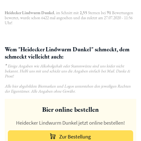
Heidecker Lindwurm Dunkel
, im Schnitt mit
2,55
Sternen bei
91
Bewertungen
bewertet, wurde schon 6422 mal angesehen und das zuletzt am 27.07.2020 - 11:56
Uhr!
Wem "Heidecker Lindwurm Dunkel" schmeckt, dem
schmeckt vielleicht auch:
*
Einige Angaben wie Alkoholgehalt oder Stammwürze sind uns leider nicht
bekannt. Helft uns mit und schickt uns die Angaben einfach bei Mail. Danke &
Prost!
Alle hier abgebildete Biermarken und Logos unterstehen den jeweiligen Rechten
der Eigentümer. Alle Angaben ohne Gewähr.
Bier online bestellen
Heidecker Lindwurm Dunkel jetzt online bestellen!
Zur Bestellung