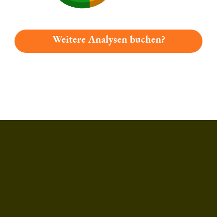
Weitere Analysen buchen?
Du hast gelesen: Heidecker Lindwurm Dunkel Platz 5584 » T