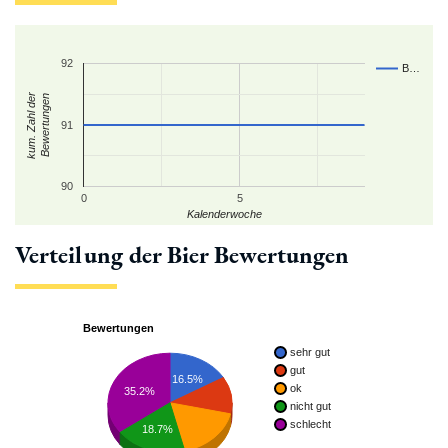
92
B…
kum. Zahl der
Bewertungen
91
90
0
5
Kalenderwoche
Verteilung der Bier Bewertungen
Bewertungen
sehr gut
gut
16.5%
ok
35.2%
nicht gut
schlecht
18.7%