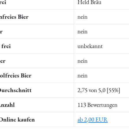
rei
Held Bräu
freies Bier
nein
er
nein
frei
unbekannt
ier
nein
lfreies Bier
nein
Durchschnitt
2,75 von 5,0 [55%]
Anzahl
113 Bewertungen
 Online kaufen
ab 2,00 EUR