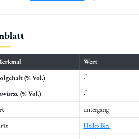
nblatt
Merkmal
Wert
*
lgehalt (% Vol.)
-
*
würze (% Vol.)
-
rt
untergärig
rte
Helles Bier