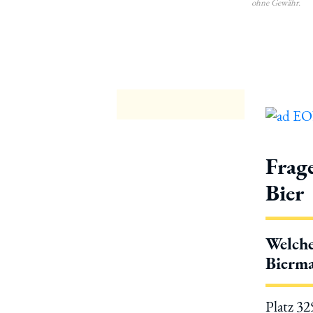
ohne Gewähr.
Frag
Bier
Welche
Bierma
Platz 3