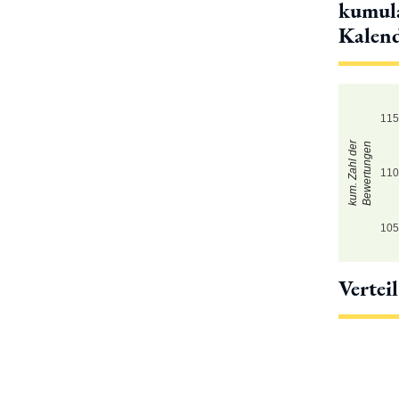
kumula
Kalen
11
kum. Zahl der
Bewertungen
11
10
Vertei