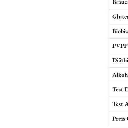
Braue
Gluten
Biobi
PVPP 
Diätb
Alkoho
Test 
Test 
Preis