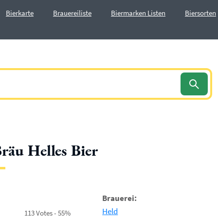
Bierkarte
Brauereiliste
Biermarken Listen
Biersorten
räu Helles Bier
Brauerei:
Held
113 Votes - 55%