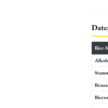
Date
Bier-
Alkoho
Stamm
Braua
Bierso