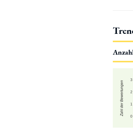
Tren
Anzah
3
Zahl der Bewertungen
2
1
0