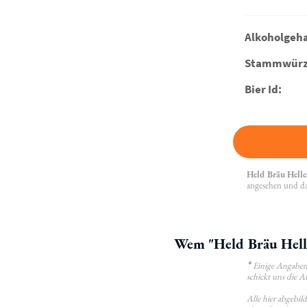
Alkoholgeha
Stammwürz
Bier Id:
Held Bräu Helle
angesehen und da
Wem "Held Bräu Helle
*
Einige Angaben 
schickt uns die A
Alle hier abgebi