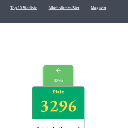
Top 10 Bierliste
Alkoholfreies Bier
Magazin
3295
Platz
3296