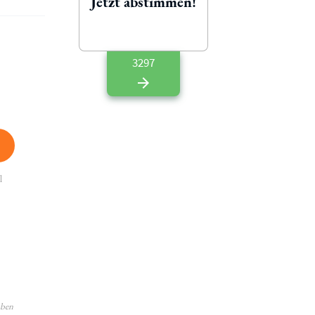
Jetzt abstimmen!
3297
l
aben