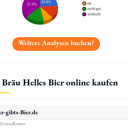
23.9%
ok
37.2%
nicht gut
schlecht
Weitere Analysen buchen?
 Bräu Helles Bier online kaufen
r-gibts-Bier.de
Versandkosten