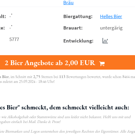
Bräu
*
lt:
-
Biergattung:
Helles Bier
*
e:
-
Brauart:
untergärig
5777
Entwicklung:
2 Bier Angebote ab 2,00 EUR
s Bier
, im Schnitt mit
2,75
Sternen bei
113
Bewertungen bewertet, wurde schon 8464 ma
s zuletzt am 25.09.2024 - 18:46 Uhr!
s Bier" schmeckt, dem schmeckt vielleicht auch:
wie Alkoholgehalt oder Stammwürze sind uns leider nicht bekannt. Helft uns mit und
ngaben einfach bei Mail. Danke & Prost!
ldete Biermarken und Logos unterstehen den jeweiligen Rechten der Eigentümer. Alle Ang