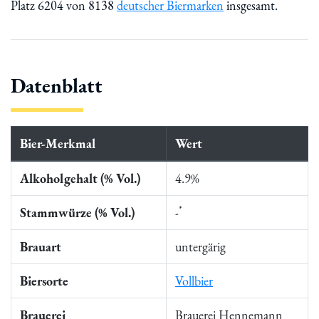
Platz 6204 von 8138
deutscher Biermarken
insgesamt.
Datenblatt
Bier-Merkmal
Wert
Alkoholgehalt (% Vol.)
4.9%
*
Stammwürze (% Vol.)
-
Brauart
untergärig
Biersorte
Vollbier
Brauerei
Brauerei Hennemann