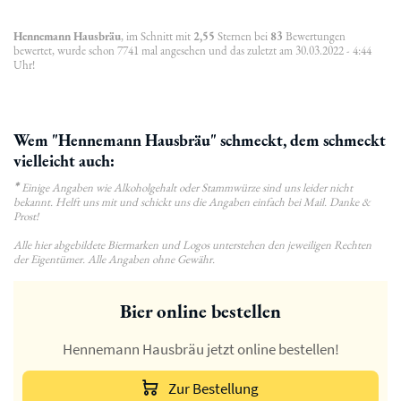
Hennemann Hausbräu
, im Schnitt mit
2,55
Sternen bei
83
Bewertungen
bewertet, wurde schon 7741 mal angesehen und das zuletzt am 30.03.2022 - 4:44
Uhr!
Wem "Hennemann Hausbräu" schmeckt, dem schmeckt
vielleicht auch:
*
Einige Angaben wie Alkoholgehalt oder Stammwürze sind uns leider nicht
bekannt. Helft uns mit und schickt uns die Angaben einfach bei Mail. Danke &
Prost!
Alle hier abgebildete Biermarken und Logos unterstehen den jeweiligen Rechten
der Eigentümer. Alle Angaben ohne Gewähr.
Bier online bestellen
Hennemann Hausbräu jetzt online bestellen!
Zur Bestellung