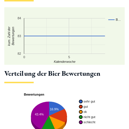
84
B…
kum. Zahl der
Bewertungen
83
82
0
5
Kalenderwoche
Verteilung der Bier Bewertungen
Bewertungen
sehr gut
gut
16.9%
ok
43.4%
nicht gut
schlecht