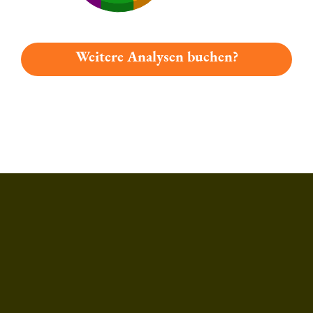
Weitere Analysen buchen?
Du hast gelesen: Hennemann Hausbräu Platz 6204 » Test 20