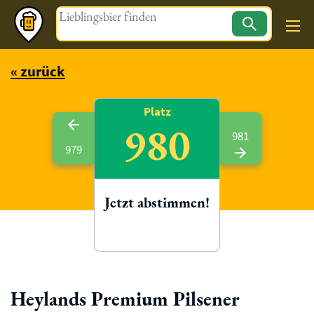
Magazin
« zurück
Platz
980
981
979
Jetzt abstimmen!
Heylands Premium Pilsener