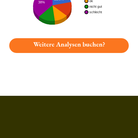
ok
38%
nicht gut
schlecht
Weitere Analysen buchen?
Du hast gelesen: Heylands Premium Pilsener Platz 980 » Test