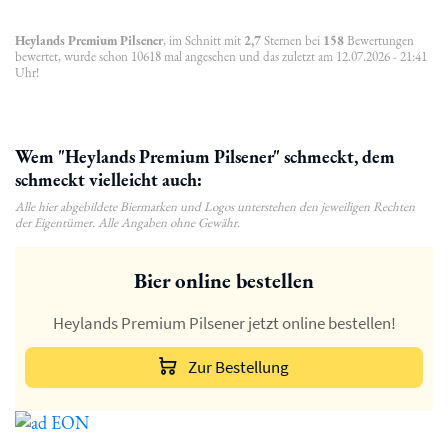
Heylands Premium Pilsener
, im Schnitt mit
2,7
Sternen bei
158
Bewertungen
bewertet, wurde schon 10618 mal angesehen und das zuletzt am 12.07.2026 - 21:41
Uhr!
Wem "Heylands Premium Pilsener" schmeckt, dem
schmeckt vielleicht auch:
Alle hier abgebildete Biermarken und Logos unterstehen den jeweiligen Rechten
der Eigentümer. Alle Angaben ohne Gewähr.
Bier online bestellen
Heylands Premium Pilsener jetzt online bestellen!
Zur Bestellung