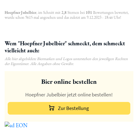
Hoepfner Jubelbier
, im Schnitt mit
2,8
Sternen bei
101
Bewertungen bewertet,
wurde schon 9615 mal angesehen und das zuletzt am 9.12.2023 - 18:46 Uhr!
Wem "Hoepfner Jubelbier" schmeckt, dem schmeckt
vielleicht auch:
Alle hier abgebildete Biermarken und Logos unterstehen den jeweiligen Rechten
der Eigentümer. Alle Angaben ohne Gewähr.
Bier online bestellen
Hoepfner Jubelbier jetzt online bestellen!
Zur Bestellung