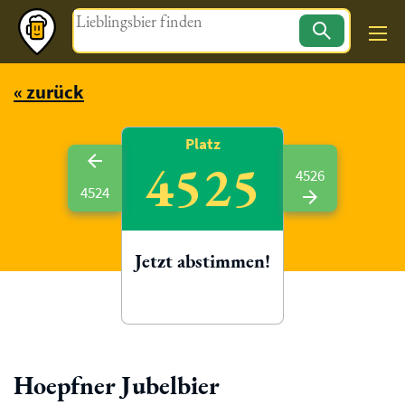
Magazin
« zurück
Platz
4525
4526
4524
Jetzt abstimmen!
Hoepfner Jubelbier