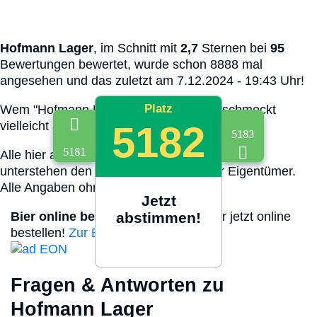
Hofmann Lager
, im Schnitt mit
2,7
Sternen bei
95
Bewertungen bewertet, wurde schon 8888 mal
angesehen und das zuletzt am 7.12.2024 - 19:43 Uhr!
Platz
Wem "Hofmann Lager" schmeckt, dem schmeckt
vielleicht auch:
5182
5183
5181
Alle hier abgebildete Biermarken und Logos
unterstehen den jeweiligen Rechten der Eigentümer.
Alle Angaben ohne Gewähr.
Jetzt
Bier online bestellen
abstimmen!
Hofmann Lager jetzt online
bestellen!
Zur Bestellung
Fragen & Antworten zu
Hofmann Lager