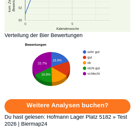
kum. Zahl der
Bewertungen
92
90
0
5
Kalenderwoche
Verteilung der Bier Bewertungen
Bewertungen
sehr gut
gut
18.9%
ok
33.7%
nicht gut
schlecht
16.8%
Weitere Analysen buchen?
Du hast gelesen: Hofmann Lager Platz 5182 » Test
2026 | Biermap24