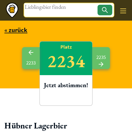
Magazin
« zurück
Platz
2234
2235
2233
Jetzt abstimmen!
Hübner Lagerbier