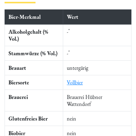
Bier-Merkmal
Wert
*
Alkoholgehalt (%
-
Vol.)
*
Stammwürze (% Vol.)
-
Brauart
untergärig
Biersorte
Vollbier
Brauerei
Brauerei Hübner
Wattendorf
Glutenfreies Bier
nein
Biobier
nein