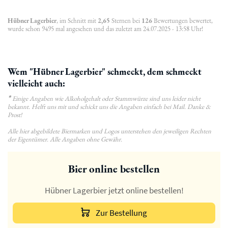
Hübner Lagerbier
, im Schnitt mit
2,65
Sternen bei
126
Bewertungen bewertet,
wurde schon 9495 mal angesehen und das zuletzt am 24.07.2025 - 13:58 Uhr!
Wem "Hübner Lagerbier" schmeckt, dem schmeckt
vielleicht auch:
*
Einige Angaben wie Alkoholgehalt oder Stammwürze sind uns leider nicht
bekannt. Helft uns mit und schickt uns die Angaben einfach bei Mail. Danke &
Prost!
Alle hier abgebildete Biermarken und Logos unterstehen den jeweiligen Rechten
der Eigentümer. Alle Angaben ohne Gewähr.
Bier online bestellen
Hübner Lagerbier jetzt online bestellen!
Zur Bestellung