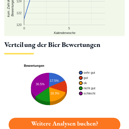
kum. Zahl der
Bewertungen
124
122
120
0
5
Kalenderwoche
Verteilung der Bier Bewertungen
Bewertungen
sehr gut
gut
17.5%
ok
36.5%
nicht gut
schlecht
18.3%
Weitere Analysen buchen?