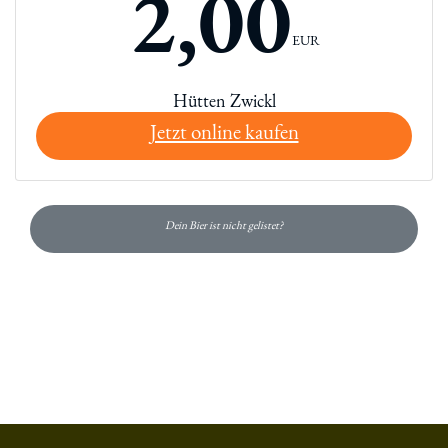
2,00
EUR
Hütten Zwickl
Jetzt online kaufen
Dein Bier ist nicht gelistet?
Du hast gelesen: Hütten Zwickl Platz 7442 » Test 2026 | Bie