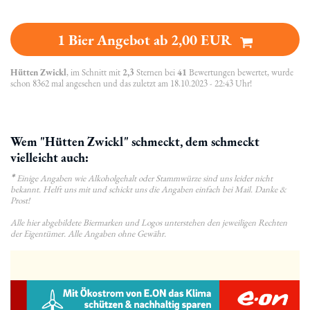
1 Bier Angebot ab 2,00 EUR
Hütten Zwickl
, im Schnitt mit
2,3
Sternen bei
41
Bewertungen bewertet, wurde
schon 8362 mal angesehen und das zuletzt am 18.10.2023 - 22:43 Uhr!
Wem "Hütten Zwickl" schmeckt, dem schmeckt
vielleicht auch:
*
Einige Angaben wie Alkoholgehalt oder Stammwürze sind uns leider nicht
bekannt. Helft uns mit und schickt uns die Angaben einfach bei Mail. Danke &
Prost!
Alle hier abgebildete Biermarken und Logos unterstehen den jeweiligen Rechten
der Eigentümer. Alle Angaben ohne Gewähr.