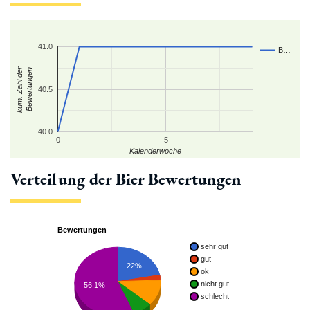
41.0
B…
kum. Zahl der
Bewertungen
40.5
40.0
0
5
Kalenderwoche
Verteilung der Bier Bewertungen
Bewertungen
sehr gut
gut
22%
ok
nicht gut
56.1%
schlecht