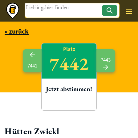
Magazin
« zurück
Platz
7442
7443
7441
Jetzt abstimmen!
Hütten Zwickl