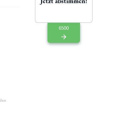
Jetzt abstimmen!
6500
aben