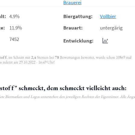
Brauerei
lt:
4.9%
Biergattung:
Vollbier
e:
11.9%
Brauart:
untergärig
7452
Entwicklung:
toff
, im Schnitt mit
2,4
Sternen bei
78
Bewertungen bewertet, wurde schon 10869 mal
s zuletzt am 29.10.2022 - 16:49 Uhr!
toff" schmeckt, dem schmeckt vielleicht auch:
ldete Biermarken und Logos unterstehen den jeweiligen Rechten der Eigentümer. Alle Ang