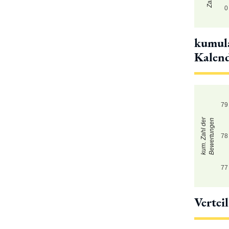
0
kumula
Kalen
79
kum. Zahl der
Bewertungen
78
77
Vertei