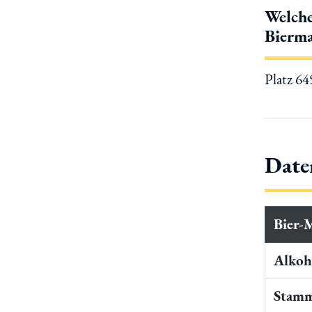
Welche
Bierma
Platz 6
Date
Bier-
Alkoho
Stamm