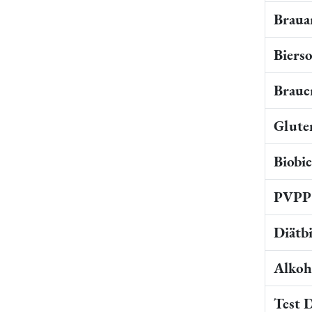
Braua
Bierso
Braue
Gluten
Biobi
PVPP 
Diätb
Alkoho
Test 