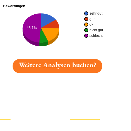
Bewertungen
sehr gut
gut
ok
48.7%
nicht gut
schlecht
Weitere Analysen buchen?
gelesen: Irlbacher Zündstoff Platz 6499 » Test 2026 | B
tionen
Hotlinks
Bier