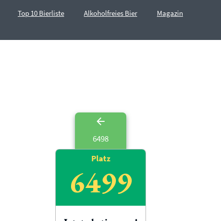
Top 10 Bierliste
Alkoholfreies Bier
Magazin
6498
Platz
6499