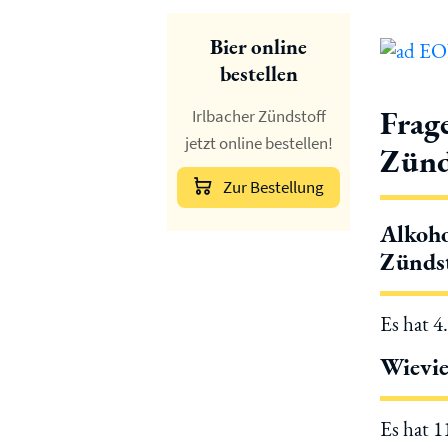
Bier online
bestellen
Frag
Irlbacher Zündstoff
jetzt online bestellen!
Zünd
Zur Bestellung
Alkoho
Zünds
Es hat 4
Wievie
Es hat 