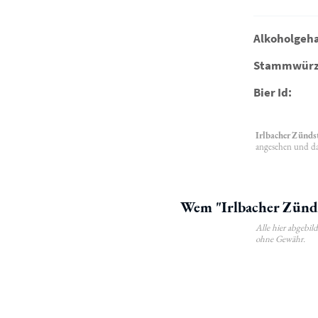
Alkoholgeha
Stammwürz
Bier Id:
Irlbacher Zünds
angesehen und da
Wem "Irlbacher Zünds
Alle hier abgebi
ohne Gewähr.