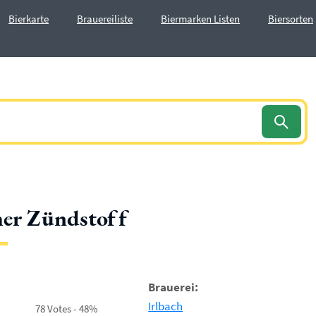
Bierkarte
Brauereiliste
Biermarken Listen
Biersorten
her Zündstoff
Brauerei:
Irlbach
78 Votes - 48%