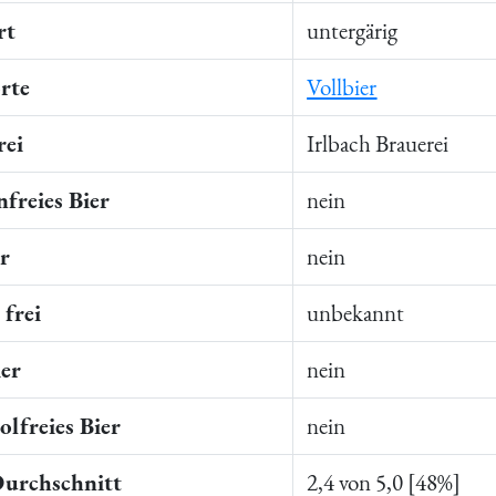
rt
untergärig
rte
Vollbier
rei
Irlbach Brauerei
freies Bier
nein
er
nein
frei
unbekannt
ier
nein
lfreies Bier
nein
Durchschnitt
2,4 von 5,0 [48%]