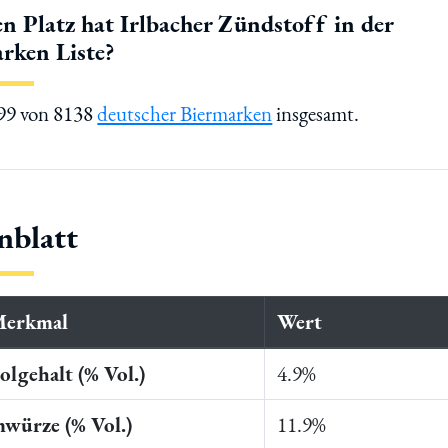
n Platz hat Irlbacher Zündstoff in der
rken Liste?
499 von 8138
deutscher Biermarken
insgesamt.
nblatt
Merkmal
Wert
lgehalt (% Vol.)
4.9%
würze (% Vol.)
11.9%