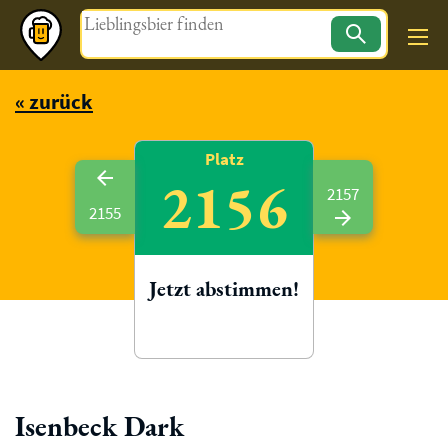
Magazin
« zurück
Platz
2156
2157
2155
Jetzt abstimmen!
Isenbeck Dark