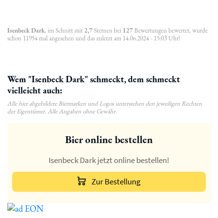
Isenbeck Dark
, im Schnitt mit
2,7
Sternen bei
127
Bewertungen bewertet, wurde
schon 11954 mal angesehen und das zuletzt am 14.06.2024 - 15:03 Uhr!
Wem "Isenbeck Dark" schmeckt, dem schmeckt
vielleicht auch:
Alle hier abgebildete Biermarken und Logos unterstehen den jeweiligen Rechten
der Eigentümer. Alle Angaben ohne Gewähr.
Bier online bestellen
Isenbeck Dark jetzt online bestellen!
Zur Bestellung