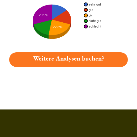
sehr gut
gut
29.9%
ok
nicht gut
schlecht
22.8%
Weitere Analysen buchen?
Du hast gelesen: Isenbeck Dark Platz 2156 » Test 2026 | Bier