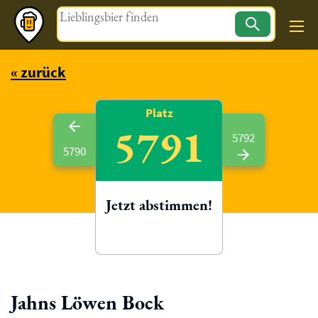
Magazin
« zurück
Platz
5791
5792
5790
Jetzt abstimmen!
Jahns Löwen Bock