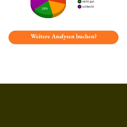
nicht gut
schlecht
18%
Weitere Analysen buchen?
Du hast gelesen: Jahns Löwen Bock Platz 5791 » Test 2026 |