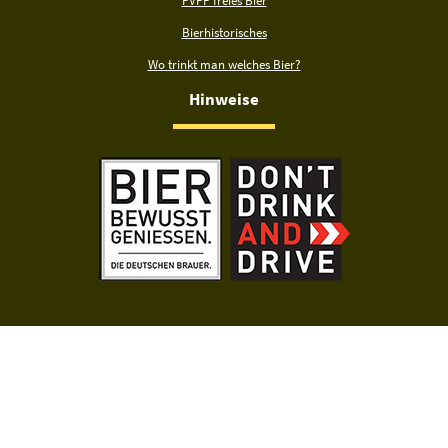
PVPP freies Bier
Bierhistorisches
Wo trinkt man welches Bier?
Hinweise
Mit der Nutzung dieser Seiten erklärst du dich mit der
Datenschutzerklärung
einverstanden. Biermap24 unterstützt ausschließlich den legalen und
verantwortungsvollen Genuss von Bier. Teile Inhalte dieser Website
ausschließlich mit Personen, die alt genug sind, um Alkohol legal zu