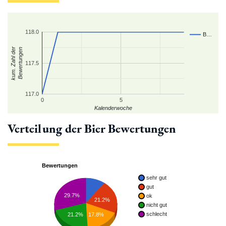
118.0
B…
kum. Zahl der
Bewertungen
117.5
117.0
0
5
Kalenderwoche
Verteilung der Bier Bewertungen
Bewertungen
sehr gut
gut
29.7%
ok
21.2%
nicht gut
schlecht
21.2%
17.8%