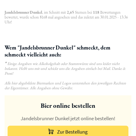
Jandelsbrunner Dunkel
, im Schnitt mit
2,65
Sternen bei
118
Bewertungen
bewertet, wurde schon 8168 mal angesehen und das zuletzt am 30.01.2025 - 13:36
Uhr!
Wem "Jandelsbrunner Dunkel" schmeckt, dem
schmeckt vielleicht auch:
*
Einige Angaben wie Alkoholgehalt oder Stammwürze sind uns leider nicht
bekannt. Helft uns mit und schickt uns die Angaben einfach bei Mail. Danke &
Prost!
Alle hier abgebildete Biermarken und Logos unterstehen den jeweiligen Rechten
der Eigentümer. Alle Angaben ohne Gewähr.
Bier online bestellen
Jandelsbrunner Dunkel jetzt online bestellen!
Zur Bestellung