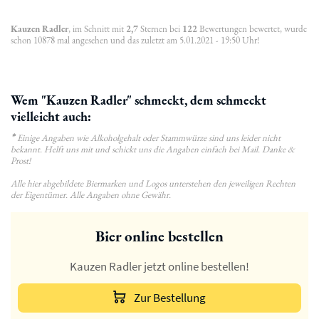
Kauzen Radler
, im Schnitt mit
2,7
Sternen bei
122
Bewertungen bewertet, wurde
schon 10878 mal angesehen und das zuletzt am 5.01.2021 - 19:50 Uhr!
Wem "Kauzen Radler" schmeckt, dem schmeckt
vielleicht auch:
*
Einige Angaben wie Alkoholgehalt oder Stammwürze sind uns leider nicht
bekannt. Helft uns mit und schickt uns die Angaben einfach bei Mail. Danke &
Prost!
Alle hier abgebildete Biermarken und Logos unterstehen den jeweiligen Rechten
der Eigentümer. Alle Angaben ohne Gewähr.
Bier online bestellen
Kauzen Radler jetzt online bestellen!
Zur Bestellung