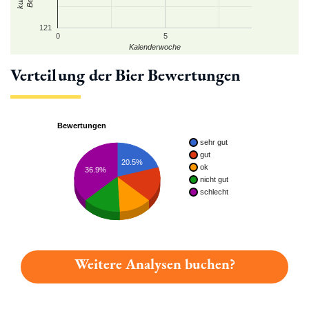
121
0
5
Kalenderwoche
Verteilung der Bier Bewertungen
Bewertungen
sehr gut
gut
20.5%
ok
36.9%
nicht gut
schlecht
Weitere Analysen buchen?
Du hast gelesen: Kauzen Radler Platz 2509 » Test 2026 | Bie