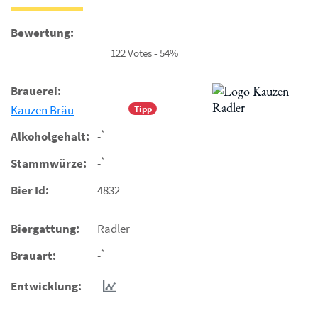
Bewertung:
122 Votes - 54%
Brauerei:
Kauzen Bräu
Tipp
*
Alkoholgehalt:
-
*
Stammwürze:
-
Bier Id:
4832
Biergattung:
Radler
*
Brauart:
-
Entwicklung: