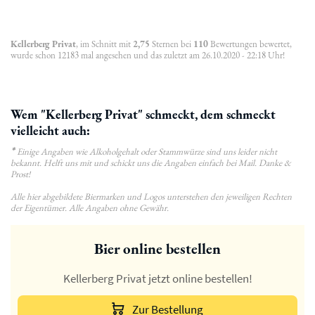
Kellerberg Privat
, im Schnitt mit
2,75
Sternen bei
110
Bewertungen bewertet,
wurde schon 12183 mal angesehen und das zuletzt am 26.10.2020 - 22:18 Uhr!
Wem "Kellerberg Privat" schmeckt, dem schmeckt
vielleicht auch:
*
Einige Angaben wie Alkoholgehalt oder Stammwürze sind uns leider nicht
bekannt. Helft uns mit und schickt uns die Angaben einfach bei Mail. Danke &
Prost!
Alle hier abgebildete Biermarken und Logos unterstehen den jeweiligen Rechten
der Eigentümer. Alle Angaben ohne Gewähr.
Bier online bestellen
Kellerberg Privat jetzt online bestellen!
Zur Bestellung