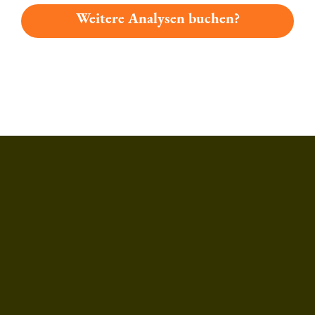
Weitere Analysen buchen?
Du hast gelesen: Kellerberg Privat Platz 3583 » Test 2026 | B