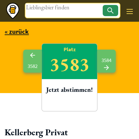
Magazin
« zurück
Platz
3583
3584
3582
Jetzt abstimmen!
Kellerberg Privat