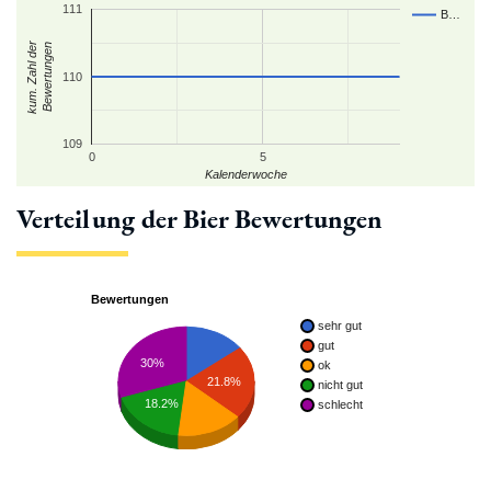
111
B…
kum. Zahl der
Bewertungen
110
109
0
5
Kalenderwoche
Verteilung der Bier Bewertungen
Bewertungen
sehr gut
gut
30%
ok
21.8%
nicht gut
18.2%
schlecht