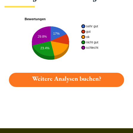
Bewertungen
sehr gut
gut
17%
29.8%
ok
nicht gut
schlecht
23.4%
Weitere Analysen buchen?
Du hast gelesen: Kemnather Phantastisches Karpfen-gold Plat