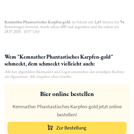
Kemnather Phantastisches Karpfen-gold
, im Schnitt mit
2,65
Sternen bei
94
Bewertungen bewertet, wurde schon 6885 mal angesehen und das zuletzt am
28.07.2020 - 10:57 Uhr!
Wem "Kemnather Phantastisches Karpfen-gold"
schmeckt, dem schmeckt vielleicht auch:
Alle hier abgebildete Biermarken und Logos unterstehen den jeweiligen Rechten
der Eigentümer. Alle Angaben ohne Gewähr.
Bier online bestellen
Kemnather Phantastisches Karpfen-gold jetzt online
bestellen!
Zur Bestellung