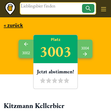
Magazin
« zurück
Platz
3003
3004
3002
Jetzt abstimmen!
Kitzmann Kellerbier