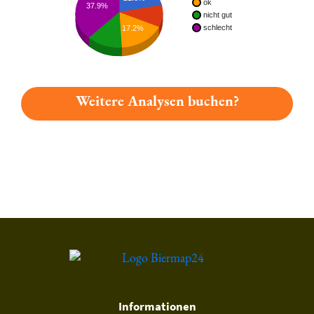
ok
37.9%
nicht gut
schlecht
17.2%
Weitere Analysen buchen?
Du hast gelesen: Kitzmann Kellerbier Platz 3003 » Test 2026 
Informationen