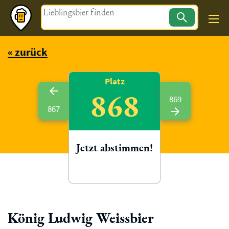
Magazin
« zurück
Platz
868
869
867
Jetzt abstimmen!
König Ludwig Weissbier