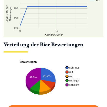
kum. Zahl der
Bewertungen
160
150
140
0
5
Kalenderwoche
Verteilung der Bier Bewertungen
Bewertungen
sehr gut
gut
28.7%
ok
37.8%
nicht gut
schlecht