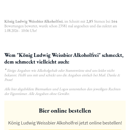
König Ludwig Weissbier Alkoholfrei
, im Schnitt mit
2,85
Sternen bei
164
Bewertungen bewertet, wurde schon 23581 mal angesehen und das zuletzt am
1.08.2026 - 10:06 Uhr!
Wem "König Ludwig Weissbier Alkoholfrei" schmeckt,
dem schmeckt vielleicht auch:
*
Einige Angaben wie Alkoholgehalt oder Stammwürze sind uns leider nicht
bekannt. Helft uns mit und schickt uns die Angaben einfach bei Mail. Danke &
Prost!
Alle hier abgebildete Biermarken und Logos unterstehen den jeweiligen Rechten
der Eigentümer. Alle Angaben ohne Gewähr.
Bier online bestellen
König Ludwig Weissbier Alkoholfrei jetzt online bestellen!