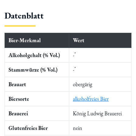
Datenblatt
Bier-Merkmal
Wert
*
Alkoholgehalt (% Vol.)
-
*
Stammwürze (% Vol.)
-
Brauart
obergärig
Biersorte
alkoholfreies Bier
Brauerei
König Ludwig Brauerei
Glutenfreies Bier
nein