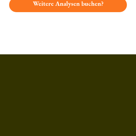
Weitere Analysen buchen?
Du hast gelesen: König Ludwig Weissbier Alkoholfrei Platz 86