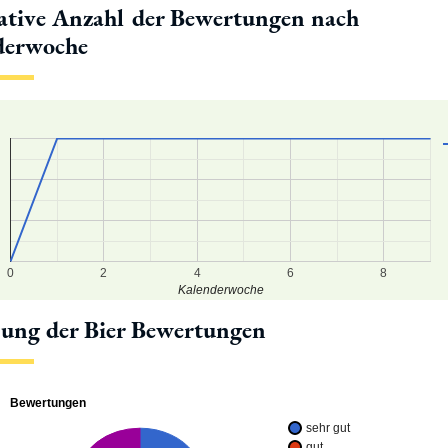
tive Anzahl der Bewertungen nach
derwoche
4
2
0
8
0
2
4
6
8
Kalenderwoche
lung der Bier Bewertungen
Bewertungen
sehr gut
gut