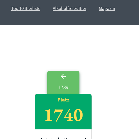
Top 10 Bierliste
Alkoholfreies Bier
Magazin
1739
Platz
1740