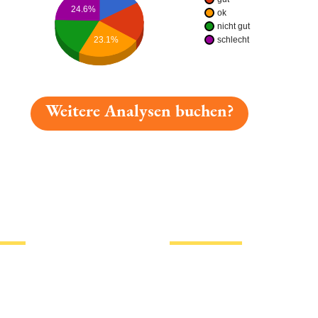
24.6%
ok
nicht gut
23.1%
schlecht
Weitere Analysen buchen?
gelesen: Köthener Hell Platz 1740 » Test 2026 | Bierma
tionen
Hotlinks
Bier
Biersorten
erklärung
Biermarken