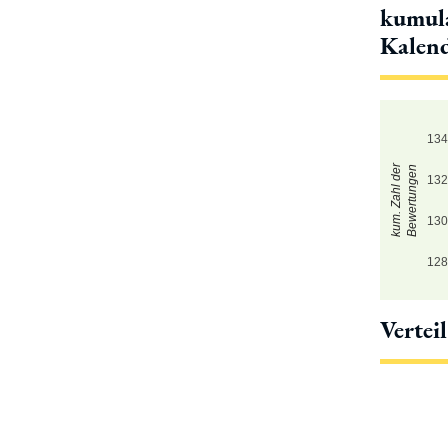
kumula
Kalen
13
kum. Zahl der
Bewertungen
13
13
12
Vertei