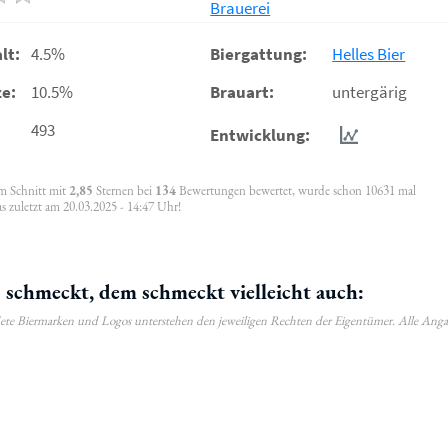
Brauerei
lt:
4.5%
Biergattung:
Helles Bier
e:
10.5%
Brauart:
untergärig
493
Entwicklung:
im Schnitt mit
2,85
Sternen bei
134
Bewertungen bewertet, wurde schon 10631 mal
s zuletzt am 20.03.2025 - 14:47 Uhr!
schmeckt, dem schmeckt vielleicht auch:
ldete Biermarken und Logos unterstehen den jeweiligen Rechten der Eigentümer. Alle Ang