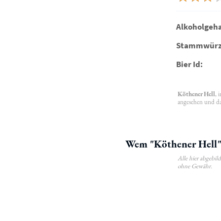
Alkoholgeha
Stammwürz
Bier Id:
Köthener Hell
, 
angesehen und da
Wem "Köthener Hell" 
Alle hier abgebi
ohne Gewähr.