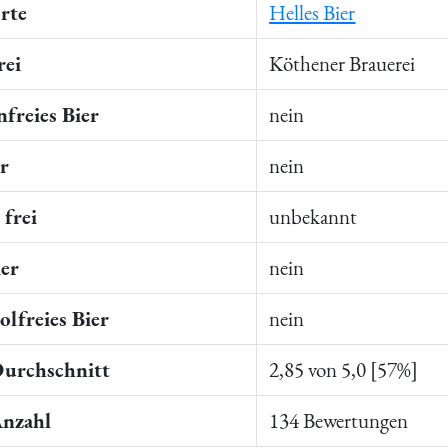
rte
Helles Bier
rei
Köthener Brauerei
freies Bier
nein
er
nein
frei
unbekannt
ier
nein
lfreies Bier
nein
Durchschnitt
2,85 von 5,0 [57%]
Anzahl
134 Bewertungen