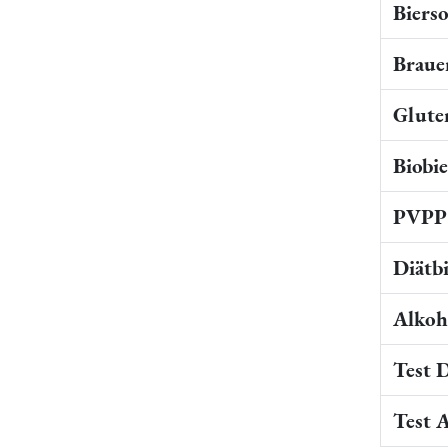
Bierso
Braue
Gluten
Biobi
PVPP 
Diätb
Alkoho
Test 
Test 