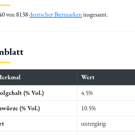
740 von 8138
deutscher Biermarken
insgesamt.
nblatt
Merkmal
Wert
lgehalt (% Vol.)
4.5%
würze (% Vol.)
10.5%
rt
untergärig