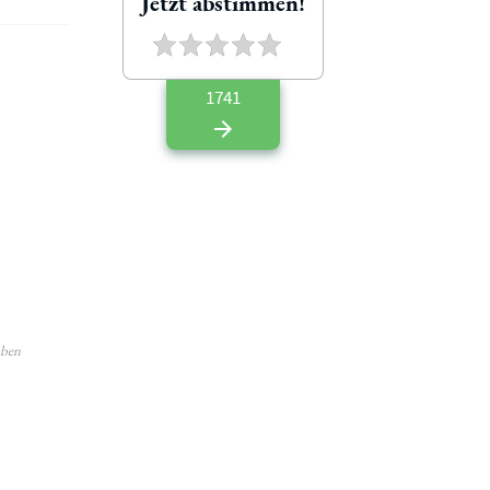
Jetzt abstimmen!
1741
aben