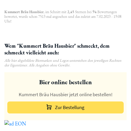
Kummert Bräu Hausbier
, im Schnitt mit
2,45
Sternen bei
94
Bewertungen
bewertet, wurde schon 7513 mal angesehen und das zuletzt am 7.02.2023 - 19:08
Uhr!
Wem "Kummert Bräu Hausbier" schmeckt, dem
schmeckt vielleicht auch:
Alle hier abgebildete Biermarken und Logos unterstehen den jeweiligen Rechten
der Eigentümer. Alle Angaben ohne Gewähr.
Bier online bestellen
Kummert Bräu Hausbier jetzt online bestellen!
Zur Bestellung