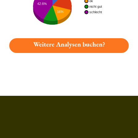
ok
42.6%
nicht gut
16%
schlecht
Weitere Analysen buchen?
Du hast gelesen: Kummert Bräu Hausbier Platz 5334 » Test 2