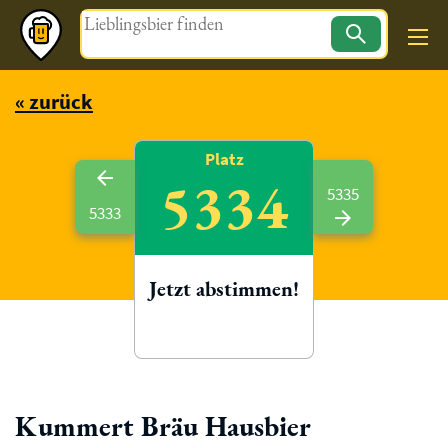
Magazin
« zurück
Platz
5334
5335
5333
Jetzt abstimmen!
Kummert Bräu Hausbier