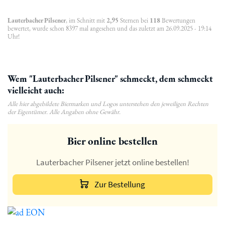
Lauterbacher Pilsener
, im Schnitt mit
2,95
Sternen bei
118
Bewertungen
bewertet, wurde schon 8397 mal angesehen und das zuletzt am 26.09.2025 - 19:14
Uhr!
Wem "Lauterbacher Pilsener" schmeckt, dem schmeckt
vielleicht auch:
Alle hier abgebildete Biermarken und Logos unterstehen den jeweiligen Rechten
der Eigentümer. Alle Angaben ohne Gewähr.
Bier online bestellen
Lauterbacher Pilsener jetzt online bestellen!
Zur Bestellung