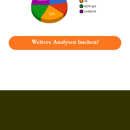
ok
nicht gut
schlecht
22%
Weitere Analysen buchen?
Du hast gelesen: Lauterbacher Pilsener Platz 2797 » Test 202