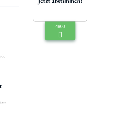
Jetzt abstimmen!
4800
urde
t
aben