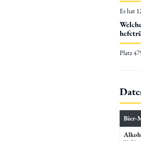
Es hat 
Welch
hefetr
Platz 4
Date
Bier-
Alkoh