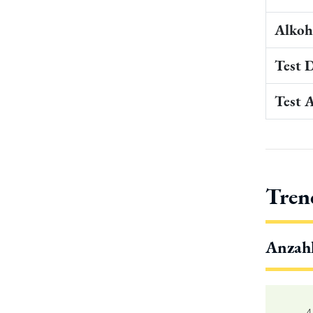
Alkoho
Test 
Test 
Tren
Anzah
4