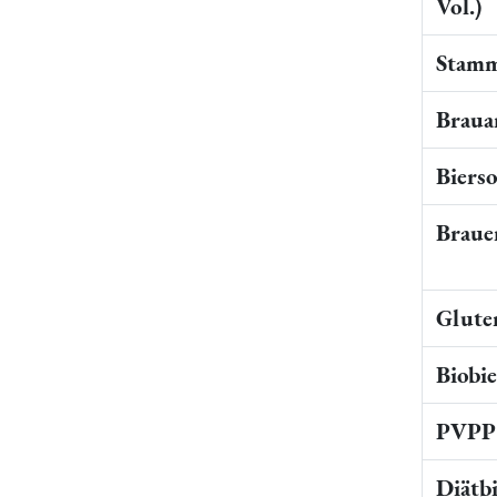
Vol.)
Stamm
Braua
Bierso
Braue
Gluten
Biobi
PVPP 
Diätb