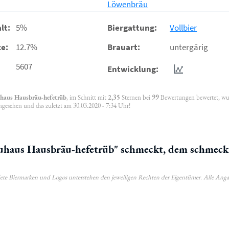
Löwenbräu
lt:
5%
Biergattung:
Vollbier
e:
12.7%
Brauart:
untergärig
5607
Entwicklung:
aus Hausbräu-hefetrüb
, im Schnitt mit
2,35
Sternen bei
99
Bewertungen bewertet, w
ngesehen und das zuletzt am 30.03.2020 - 7:34 Uhr!
aus Hausbräu-hefetrüb" schmeckt, dem schmeck
ldete Biermarken und Logos unterstehen den jeweiligen Rechten der Eigentümer. Alle Ang