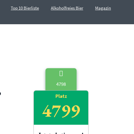
Top 10 Bierliste
Alkoholfreies Bier
Magazin
4798
b
Platz
4799