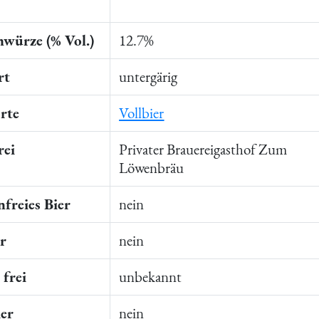
würze (% Vol.)
12.7%
rt
untergärig
rte
Vollbier
rei
Privater Brauereigasthof Zum
Löwenbräu
freies Bier
nein
er
nein
frei
unbekannt
ier
nein