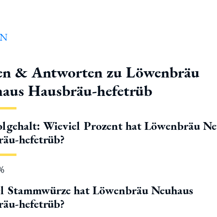
en & Antworten zu Löwenbräu
aus Hausbräu-hefetrüb
lgehalt: Wieviel Prozent hat Löwenbräu N
äu-hefetrüb?
5%
el Stammwürze hat Löwenbräu Neuhaus
äu-hefetrüb?