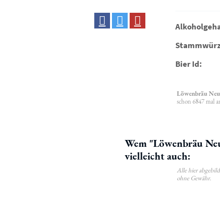
Alkoholgeha
Stammwürz
Bier Id:
Löwenbräu Neuh
schon 6847 mal a
Wem "Löwenbräu Neuh
vielleicht auch:
Alle hier abgebi
ohne Gewähr.