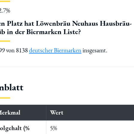
12.7%
en Platz hat Löwenbräu Neuhaus Hausbräu-
üb in der Biermarken Liste?
799 von 8138
deutscher Biermarken
insgesamt.
nblatt
Merkmal
Wert
olgehalt (%
5%