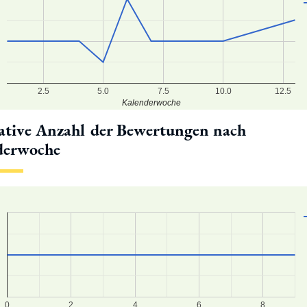
2.5
5.0
7.5
10.0
12.5
Kalenderwoche
tive Anzahl der Bewertungen nach
derwoche
0
9
8
0
2
4
6
8