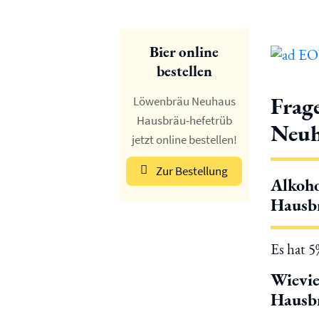
Bier online
bestellen
Frag
Löwenbräu Neuhaus
Hausbräu-hefetrüb
Neuh
jetzt online bestellen!
Zur Bestellung
Alkoho
Hausbr
Es hat 
Wievi
Hausbr