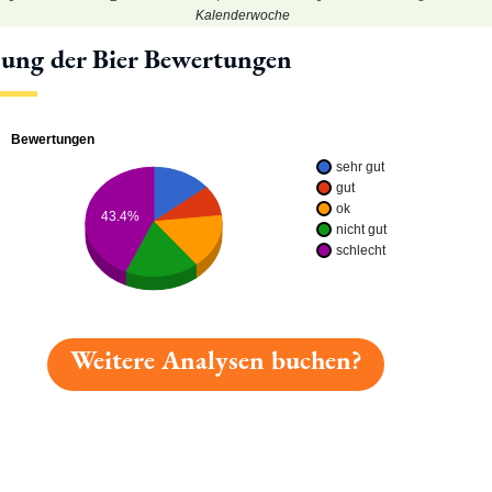
Kalenderwoche
lung der Bier Bewertungen
Bewertungen
sehr gut
gut
ok
43.4%
nicht gut
schlecht
Weitere Analysen buchen?
 gelesen: Löwenbräu Neuhaus Hausbräu-hefetrüb » Plat