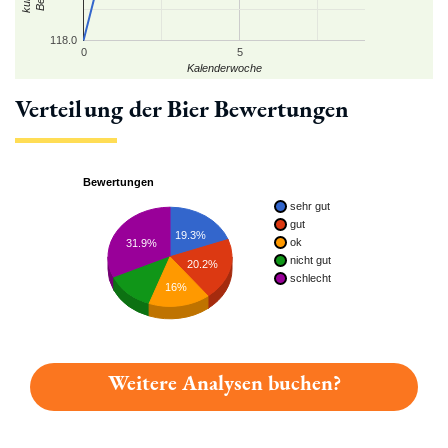
118.0
0
5
Kalenderwoche
Verteilung der Bier Bewertungen
Bewertungen
sehr gut
gut
19.3%
ok
31.9%
nicht gut
20.2%
schlecht
16%
Weitere Analysen buchen?
Du hast gelesen: Lüdde Weizen Platz 2718 » Test 2026 | Bier