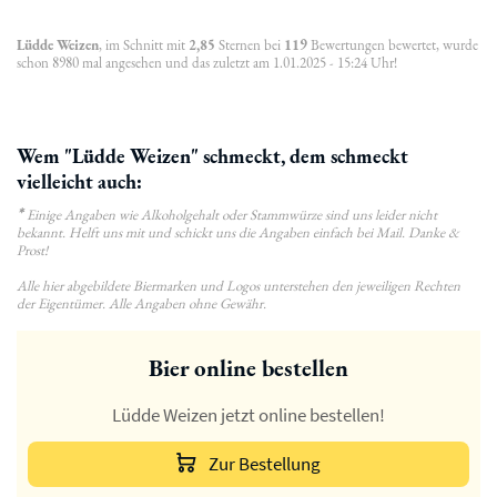
Lüdde Weizen
, im Schnitt mit
2,85
Sternen bei
119
Bewertungen bewertet, wurde
schon 8980 mal angesehen und das zuletzt am 1.01.2025 - 15:24 Uhr!
Wem "Lüdde Weizen" schmeckt, dem schmeckt
vielleicht auch:
*
Einige Angaben wie Alkoholgehalt oder Stammwürze sind uns leider nicht
bekannt. Helft uns mit und schickt uns die Angaben einfach bei Mail. Danke &
Prost!
Alle hier abgebildete Biermarken und Logos unterstehen den jeweiligen Rechten
der Eigentümer. Alle Angaben ohne Gewähr.
Bier online bestellen
Lüdde Weizen jetzt online bestellen!
Zur Bestellung