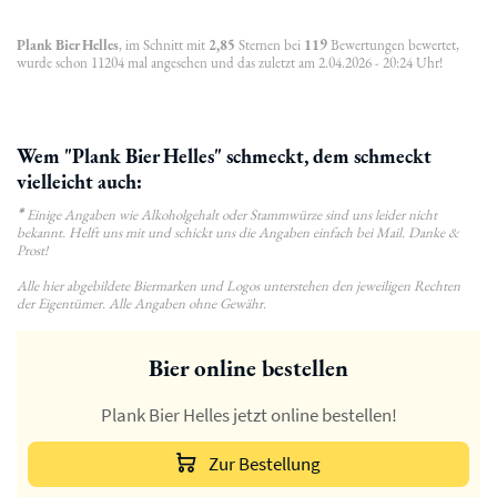
Plank Bier Helles
, im Schnitt mit
2,85
Sternen bei
119
Bewertungen bewertet,
wurde schon 11204 mal angesehen und das zuletzt am 2.04.2026 - 20:24 Uhr!
Wem "Plank Bier Helles" schmeckt, dem schmeckt
vielleicht auch:
*
Einige Angaben wie Alkoholgehalt oder Stammwürze sind uns leider nicht
bekannt. Helft uns mit und schickt uns die Angaben einfach bei Mail. Danke &
Prost!
Alle hier abgebildete Biermarken und Logos unterstehen den jeweiligen Rechten
der Eigentümer. Alle Angaben ohne Gewähr.
Bier online bestellen
Plank Bier Helles jetzt online bestellen!
Zur Bestellung