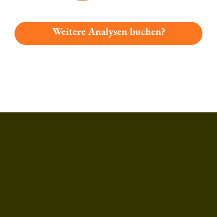
Weitere Analysen buchen?
Du hast gelesen: Plank Bier Helles Platz 2717 » Test 2026 | B