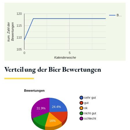
120
B…
kum. Zahl der
Bewertungen
115
110
105
0
5
Kalenderwoche
Verteilung der Bier Bewertungen
Bewertungen
sehr gut
gut
24.4%
ok
31.9%
nicht gut
schlecht
16%