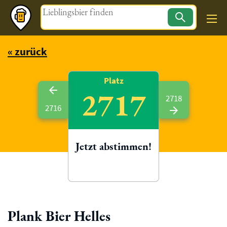
Magazin
« zurück
Platz
2717
2718
2716
Jetzt abstimmen!
Plank Bier Helles