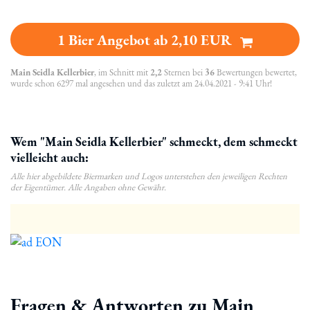
1 Bier Angebot ab 2,10 EUR
Main Seidla Kellerbier
, im Schnitt mit
2,2
Sternen bei
36
Bewertungen bewertet,
wurde schon 6297 mal angesehen und das zuletzt am 24.04.2021 - 9:41 Uhr!
Wem "Main Seidla Kellerbier" schmeckt, dem schmeckt
vielleicht auch:
Alle hier abgebildete Biermarken und Logos unterstehen den jeweiligen Rechten
der Eigentümer. Alle Angaben ohne Gewähr.
Fragen & Antworten zu Main