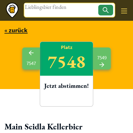
Magazin
« zurück
Platz
7548
7549
7547
Jetzt abstimmen!
Main Seidla Kellerbier