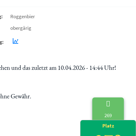
g:
Roggenbier
obergärig
g:
en und das zuletzt am 10.04.2026 - 14:44 Uhr!
 ohne Gewähr.
269
Platz