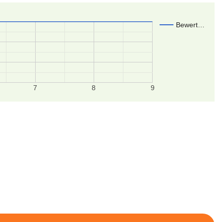
Bewert…
7
8
9