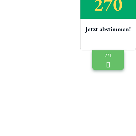
270
Jetzt abstimmen!
271