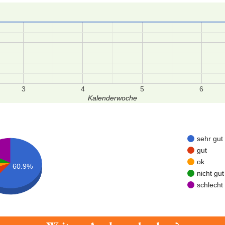
3
4
5
6
Kalenderwoche
sehr gut
gut
ok
60.9%
nicht gut
schlecht