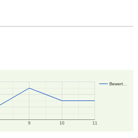
Bewert…
9
10
11