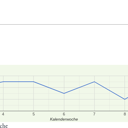
4
5
6
7
8
Kalenderwoche
oche