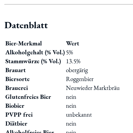
Datenblatt
Bier-Merkmal
Wert
Alkoholgehalt (% Vol.)
5%
Stammwürze (% Vol.)
13.5%
Brauart
obergärig
Biersorte
Roggenbier
Brauerei
Neuwieder Marktbräu
Glutenfreies Bier
nein
Biobier
nein
PVPP frei
unbekannt
Diätbier
nein
Alkoholfreies Bier
nein