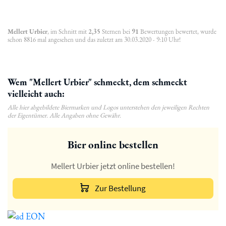
Mellert Urbier
, im Schnitt mit
2,35
Sternen bei
91
Bewertungen bewertet, wurde
schon 8816 mal angesehen und das zuletzt am 30.03.2020 - 9:10 Uhr!
Wem "Mellert Urbier" schmeckt, dem schmeckt
vielleicht auch:
Alle hier abgebildete Biermarken und Logos unterstehen den jeweiligen Rechten
der Eigentümer. Alle Angaben ohne Gewähr.
Bier online bestellen
Mellert Urbier jetzt online bestellen!
Zur Bestellung