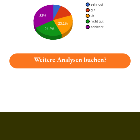
sehr gut
gut
33%
ok
nicht gut
23.1%
schlecht
24.2%
Weitere Analysen buchen?
Du hast gelesen: Mellert Urbier Platz 5602 » Test 2026 | Bie