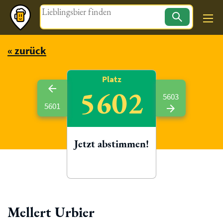
Magazin
« zurück
Platz
5602
5603
5601
Jetzt abstimmen!
Mellert Urbier