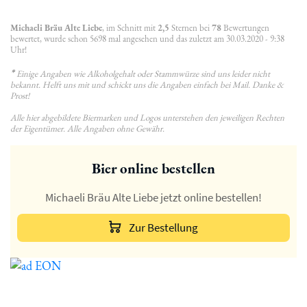
Michaeli Bräu Alte Liebe
, im Schnitt mit
2,5
Sternen bei
78
Bewertungen
bewertet, wurde schon 5698 mal angesehen und das zuletzt am 30.03.2020 - 9:38
Uhr!
*
Einige Angaben wie Alkoholgehalt oder Stammwürze sind uns leider nicht
bekannt. Helft uns mit und schickt uns die Angaben einfach bei Mail. Danke &
Prost!
Alle hier abgebildete Biermarken und Logos unterstehen den jeweiligen Rechten
der Eigentümer. Alle Angaben ohne Gewähr.
Bier online bestellen
Michaeli Bräu Alte Liebe jetzt online bestellen!
Zur Bestellung