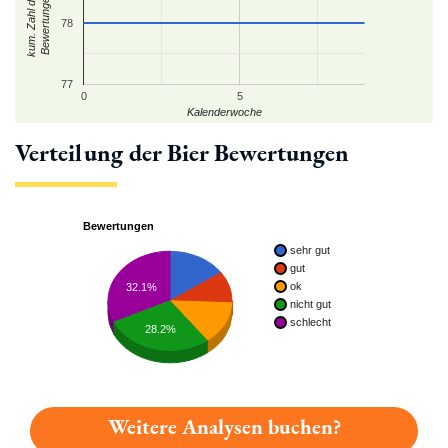
kum. Zahl der
Bewertungen
78
77
0
5
Kalenderwoche
Verteilung der Bier Bewertungen
Bewertungen
sehr gut
gut
ok
32.1%
nicht gut
schlecht
28.2%
Weitere Analysen buchen?