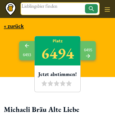
Magazin
« zurück
Platz
6494
6495
6493
Jetzt abstimmen!
Michaeli Bräu Alte Liebe