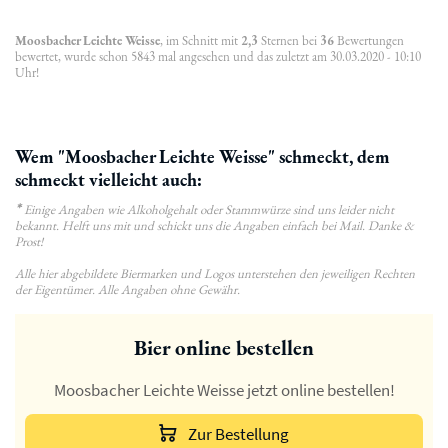
Moosbacher Leichte Weisse
, im Schnitt mit
2,3
Sternen bei
36
Bewertungen
bewertet, wurde schon 5843 mal angesehen und das zuletzt am 30.03.2020 - 10:10
Uhr!
Wem "Moosbacher Leichte Weisse" schmeckt, dem
schmeckt vielleicht auch:
*
Einige Angaben wie Alkoholgehalt oder Stammwürze sind uns leider nicht
bekannt. Helft uns mit und schickt uns die Angaben einfach bei Mail. Danke &
Prost!
Alle hier abgebildete Biermarken und Logos unterstehen den jeweiligen Rechten
der Eigentümer. Alle Angaben ohne Gewähr.
Bier online bestellen
Moosbacher Leichte Weisse jetzt online bestellen!
Zur Bestellung