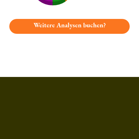
Weitere Analysen buchen?
Du hast gelesen: Moosbacher Leichte Weisse Platz 7546 » Test