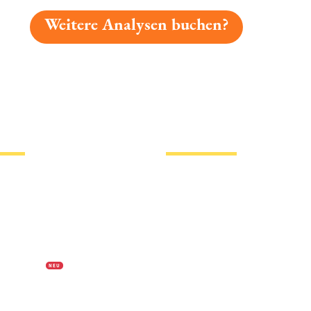
Weitere Analysen buchen?
gelesen: Naabecker Leichte Jura Platz 5712 » Test 2026
tionen
Hotlinks
Bier
Biersorten
erklärung
Biermarken
s
Stadion Bier
f Biermap24
PVPP freies Bier
N E U
Bierhistorisches