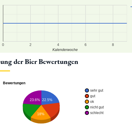
0
2
4
6
8
Kalenderwoche
lung der Bier Bewertungen
Bewertungen
sehr gut
gut
22.5%
23.6%
ok
nicht gut
schlecht
18%