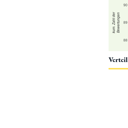
90
kum. Zahl der
Bewertungen
89
88
Vertei