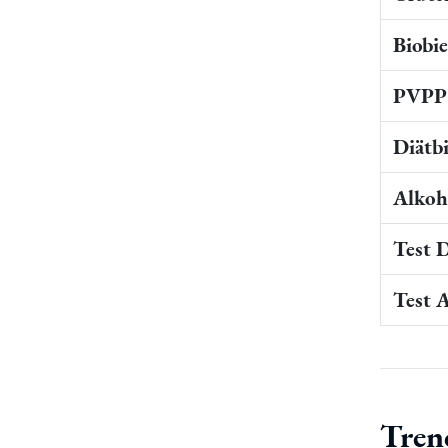
Biobi
PVPP 
Diätb
Alkoho
Test 
Test 
Tren