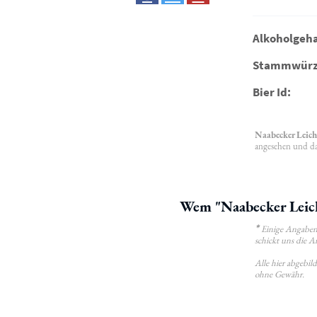
Alkoholgeha
Stammwürz
Bier Id:
Naabecker Leich
angesehen und das
Wem "Naabecker Leich
*
Einige Angaben 
schickt uns die A
Alle hier abgebi
ohne Gewähr.