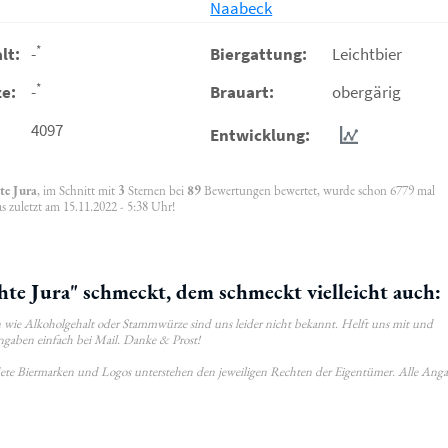
Naabeck
*
lt:
-
Biergattung:
Leichtbier
*
e:
-
Brauart:
obergärig
4097
Entwicklung:
te Jura
, im Schnitt mit
3
Sternen bei
89
Bewertungen bewertet, wurde schon 6779 mal
 zuletzt am 15.11.2022 - 5:38 Uhr!
te Jura" schmeckt, dem schmeckt vielleicht auch:
wie Alkoholgehalt oder Stammwürze sind uns leider nicht bekannt. Helft uns mit und
ngaben einfach bei Mail. Danke & Prost!
ldete Biermarken und Logos unterstehen den jeweiligen Rechten der Eigentümer. Alle Ang