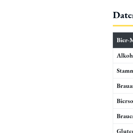
Date
Bier-
Alkoho
Stamm
Braua
Bierso
Braue
Gluten