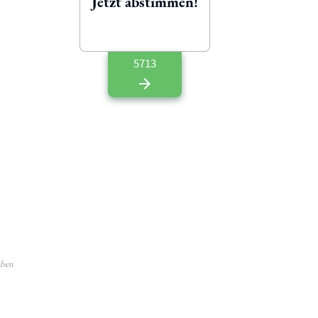
Jetzt abstimmen!
5713
aben