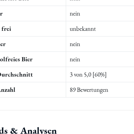
er
nein
frei
unbekannt
ier
nein
lfreies Bier
nein
Durchschnitt
3 von 5,0 [60%]
Anzahl
89 Bewertungen
ds & Analysen