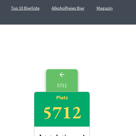
Top 10 Bierliste
Alkoholfreies Bier
Magazin
5711
Platz
5712