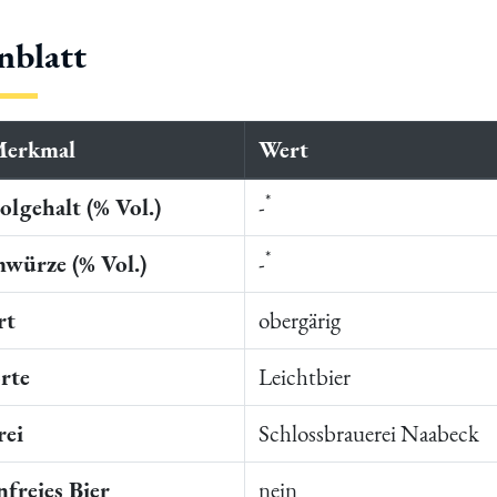
nblatt
Merkmal
Wert
*
lgehalt (% Vol.)
-
*
würze (% Vol.)
-
rt
obergärig
rte
Leichtbier
rei
Schlossbrauerei Naabeck
freies Bier
nein