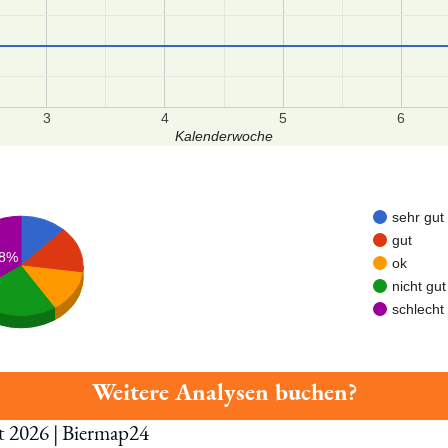
3
4
5
6
Kalenderwoche
sehr gut
gut
.8%
ok
nicht gut
schlecht
Weitere Analysen buchen?
st 2026 | Biermap24