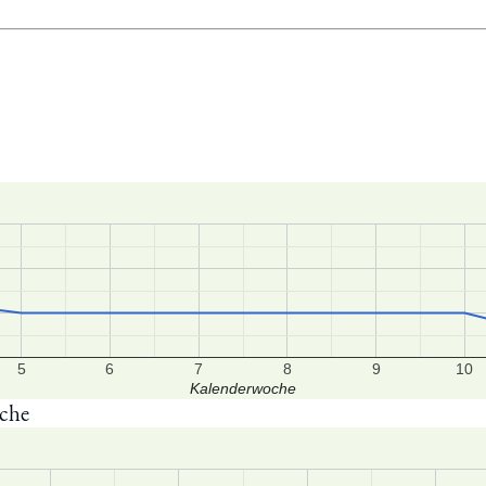
5
6
7
8
9
10
Kalenderwoche
oche