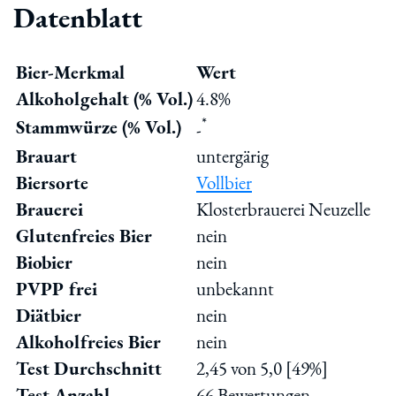
Datenblatt
Bier-Merkmal
Wert
Alkoholgehalt (% Vol.)
4.8%
*
Stammwürze (% Vol.)
-
Brauart
untergärig
Biersorte
Vollbier
Brauerei
Klosterbrauerei Neuzelle
Glutenfreies Bier
nein
Biobier
nein
PVPP frei
unbekannt
Diätbier
nein
Alkoholfreies Bier
nein
Test Durchschnitt
2,45 von 5,0 [49%]
Test Anzahl
66 Bewertungen