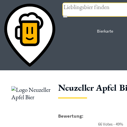
« zurück
Bierkarte
Neuzeller Apfel B
Bewertung:
66 Votes - 49%