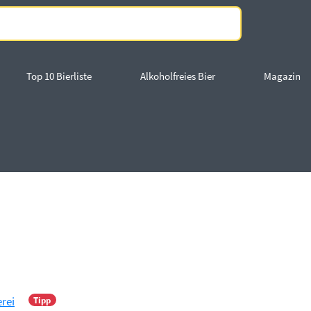
Top 10 Bierliste
Alkoholfreies Bier
Magazin
rei
Tipp