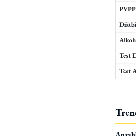
PVPP 
Diätb
Alkoho
Test 
Test 
Tren
Anzah