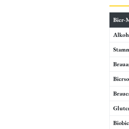
Bier-
Alkoho
Stamm
Braua
Bierso
Braue
Gluten
Biobi