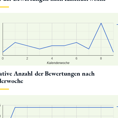
0
2
4
6
8
Kalenderwoche
tive Anzahl der Bewertungen nach
derwoche
5
0