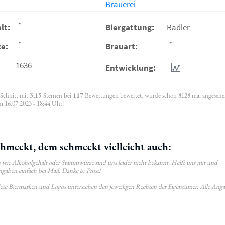
Brauerei
*
lt:
-
Biergattung:
Radler
*
*
e:
-
Brauart:
-
1636
Entwicklung:
 Schnitt mit
3,15
Sternen bei
117
Bewertungen bewertet, wurde schon 8128 mal angeseh
m 16.07.2023 - 18:44 Uhr!
hmeckt, dem schmeckt vielleicht auch:
wie Alkoholgehalt oder Stammwürze sind uns leider nicht bekannt. Helft uns mit und
ngaben einfach bei Mail. Danke & Prost!
ldete Biermarken und Logos unterstehen den jeweiligen Rechten der Eigentümer. Alle Ang