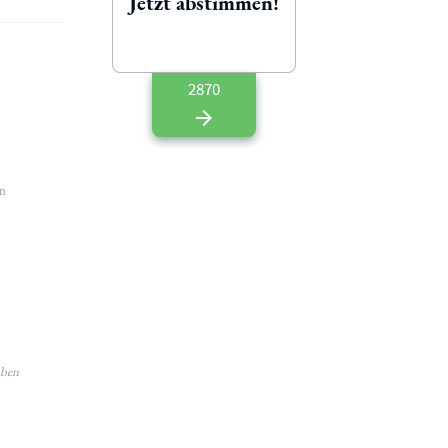
Jetzt abstimmen!
2870
en
aben