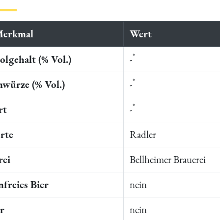
Merkmal
Wert
*
lgehalt (% Vol.)
-
*
würze (% Vol.)
-
*
rt
-
rte
Radler
rei
Bellheimer Brauerei
freies Bier
nein
er
nein