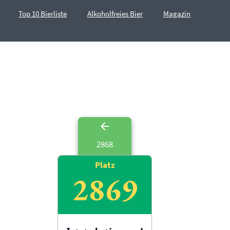
Top 10 Bierliste
Alkoholfreies Bier
Magazin
2868
Platz
2869