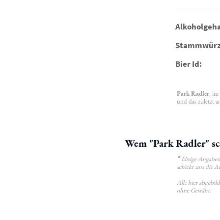
Alkoholgeha
Stammwürz
Bier Id:
Park Radler
, im
und das zuletzt a
Wem "Park Radler" sc
*
Einige Angaben 
schickt uns die A
Alle hier abgebi
ohne Gewähr.