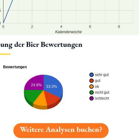
5
0
0
2
4
6
8
Kalenderwoche
lung der Bier Bewertungen
Bewertungen
sehr gut
gut
24.8%
ok
33.3%
nicht gut
schlecht
Weitere Analysen buchen?