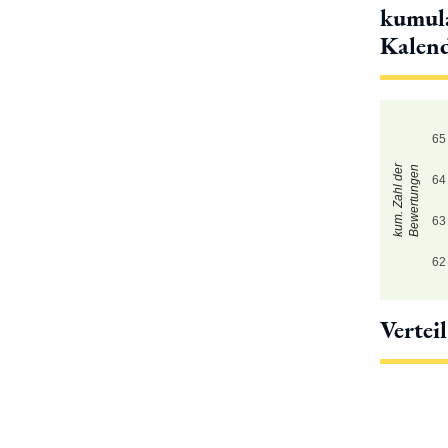
kumula
Kalen
65
kum. Zahl der
Bewertungen
64
63
62
Vertei