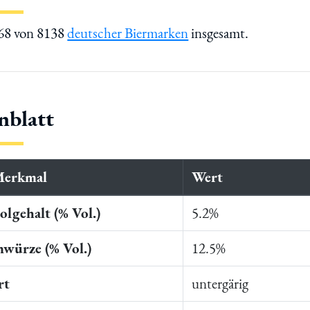
968 von 8138
deutscher Biermarken
insgesamt.
nblatt
Merkmal
Wert
lgehalt (% Vol.)
5.2%
würze (% Vol.)
12.5%
rt
untergärig