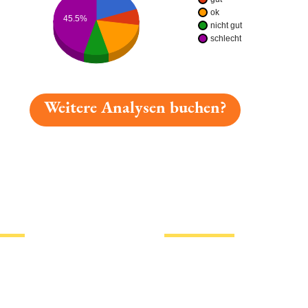
ok
45.5%
nicht gut
schlecht
Weitere Analysen buchen?
gelesen: Pax Bräu Vollbier Platz 6968 » Test 2026 | Bier
tionen
Hotlinks
Bier
Biersorten
erklärung
Biermarken