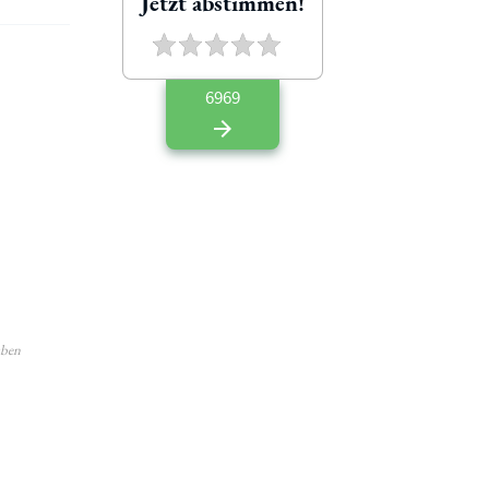
Jetzt abstimmen!
6969
aben