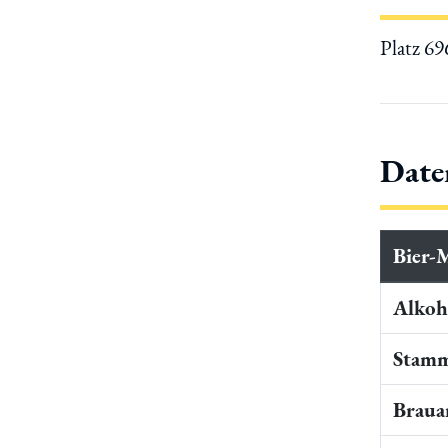
Platz 6
Date
Bier-
Alkoho
Stamm
Braua