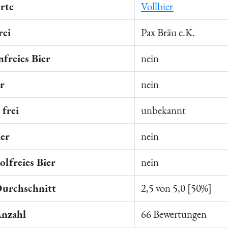
rte
Vollbier
rei
Pax Bräu e.K.
freies Bier
nein
er
nein
frei
unbekannt
ier
nein
lfreies Bier
nein
Durchschnitt
2,5 von 5,0 [50%]
Anzahl
66 Bewertungen