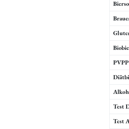
Bierso
Braue
Gluten
Biobi
PVPP 
Diätb
Alkoho
Test 
Test 