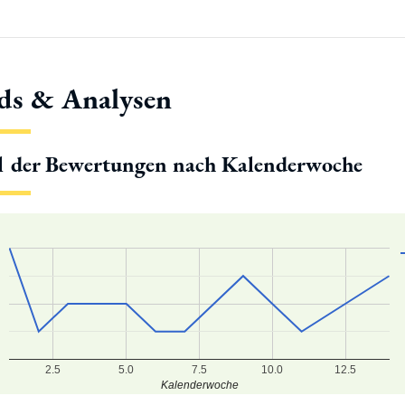
ds & Analysen
l der Bewertungen nach Kalenderwoche
2.5
5.0
7.5
10.0
12.5
Kalenderwoche