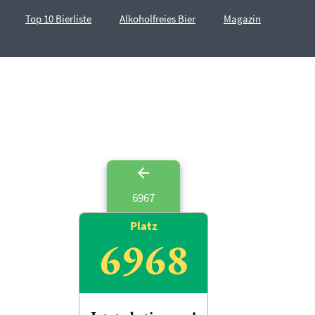
Top 10 Bierliste
Alkoholfreies Bier
Magazin
6967
Platz
6968