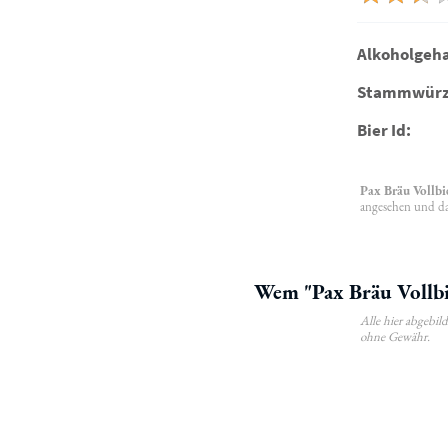
Alkoholgeha
Stammwürz
Bier Id:
Pax Bräu Vollbi
angesehen und da
Wem "Pax Bräu Vollbi
Alle hier abgebi
ohne Gewähr.