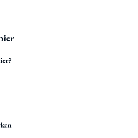
bier
ier?
rken