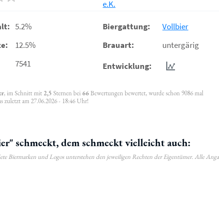
e.K.
lt:
5.2%
Biergattung:
Vollbier
e:
12.5%
Brauart:
untergärig
7541
Entwicklung:
er
, im Schnitt mit
2,5
Sternen bei
66
Bewertungen bewertet, wurde schon 9086 mal
s zuletzt am 27.06.2026 - 18:46 Uhr!
er" schmeckt, dem schmeckt vielleicht auch:
ldete Biermarken und Logos unterstehen den jeweiligen Rechten der Eigentümer. Alle Ang