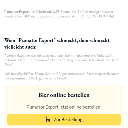
Pumator Export
, im Schnitt mit
2,95
Sternen bei
26
Bewertungen bewertet,
wurde schon 7806 mal angesehen und das zuletzt am 12.07.2025 - 18:06 Uhr!
Wem "Pumator Export" schmeckt, dem schmeckt
vielleicht auch:
*
Einige Angaben wie Alkoholgehalt oder Stammwürze sind uns leider nicht
bekannt. Helft uns mit und schickt uns die Angaben einfach bei Mail. Danke &
Prost!
Alle hier abgebildete Biermarken und Logos unterstehen den jeweiligen Rechten
der Eigentümer. Alle Angaben ohne Gewähr.
Bier online bestellen
Pumator Export jetzt online bestellen!
Zur Bestellung