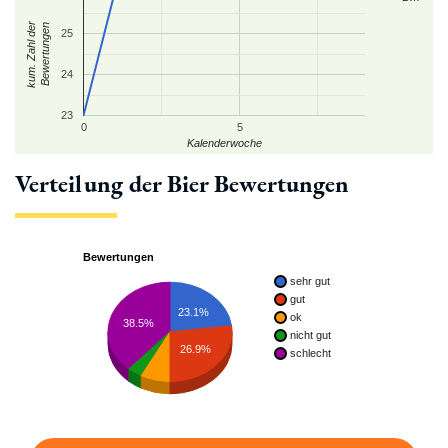
kum. Zahl der
Bewertungen
25
24
23
0
5
Kalenderwoche
Verteilung der Bier Bewertungen
Bewertungen
sehr gut
gut
23.1%
ok
38.5%
nicht gut
26.9%
schlecht