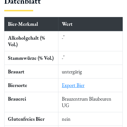
Datenblatt
Bier-Merkmal
Wert
*
Alkoholgehalt (%
-
Vol.)
*
Stammwürze (% Vol.)
-
Brauart
untergärig
Biersorte
Export Bier
Brauerei
Brauzentrum Blaubeuren
UG
Glutenfreies Bier
nein