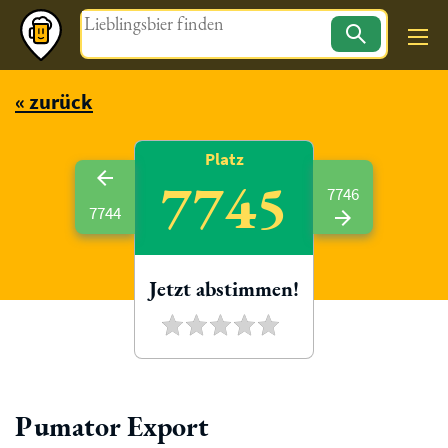
Magazin
« zurück
Platz
7745
7746
7744
Jetzt abstimmen!
Pumator Export