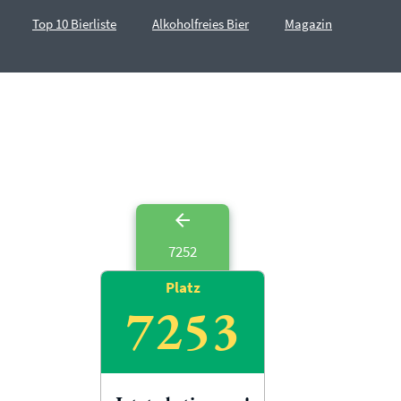
Top 10 Bierliste
Alkoholfreies Bier
Magazin
7252
Platz
7253