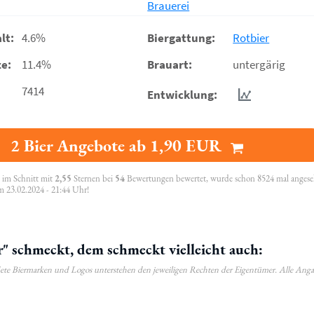
Brauerei
lt:
4.6%
Biergattung:
Rotbier
e:
11.4%
Brauart:
untergärig
7414
Entwicklung:
2 Bier Angebote ab 1,90 EUR
, im Schnitt mit
2,55
Sternen bei
54
Bewertungen bewertet, wurde schon 8524 mal anges
m 23.02.2024 - 21:44 Uhr!
" schmeckt, dem schmeckt vielleicht auch:
ldete Biermarken und Logos unterstehen den jeweiligen Rechten der Eigentümer. Alle Ang