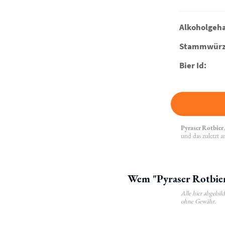
Alkoholgeha
Stammwürz
Bier Id:
Pyraser Rotbier
und das zuletzt a
Wem "Pyraser Rotbier
Alle hier abgebi
ohne Gewähr.