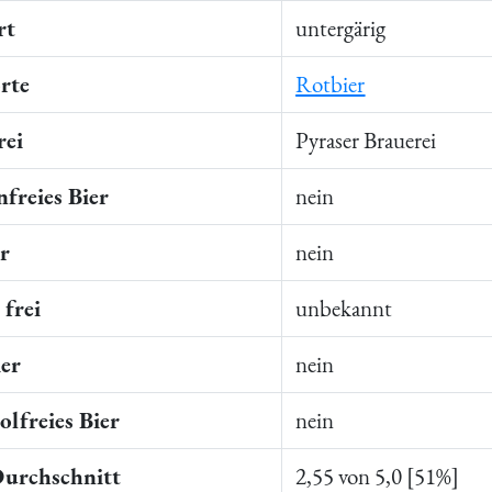
rt
untergärig
rte
Rotbier
rei
Pyraser Brauerei
freies Bier
nein
er
nein
frei
unbekannt
ier
nein
lfreies Bier
nein
Durchschnitt
2,55 von 5,0 [51%]