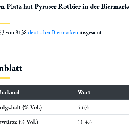
n Platz hat Pyraser Rotbier in der Biermar
253 von 8138
deutscher Biermarken
insgesamt.
nblatt
Merkmal
Wert
lgehalt (% Vol.)
4.6%
würze (% Vol.)
11.4%