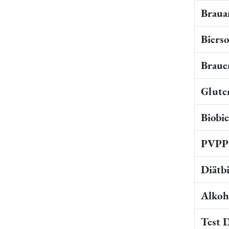
Braua
Bierso
Braue
Gluten
Biobi
PVPP 
Diätb
Alkoho
Test 