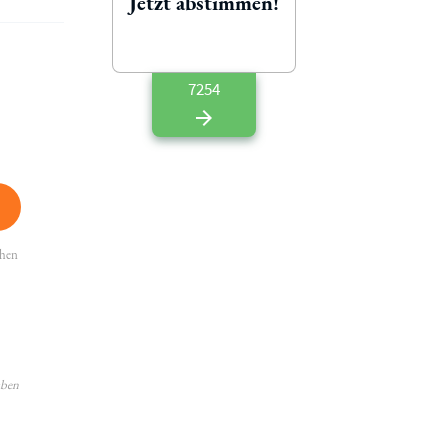
Jetzt abstimmen!
7254
ehen
aben