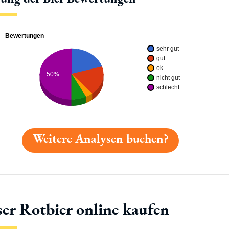
Bewertungen
sehr gut
gut
ok
50%
nicht gut
schlecht
Weitere Analysen buchen?
ser Rotbier online kaufen