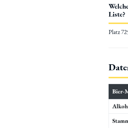
Welche
Liste?
Platz 7
Date
Bier-
Alkoho
Stamm