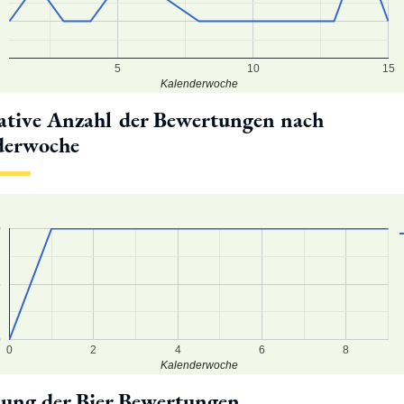
5
10
15
Kalenderwoche
tive Anzahl der Bewertungen nach
derwoche
0
5
0
0
2
4
6
8
Kalenderwoche
lung der Bier Bewertungen