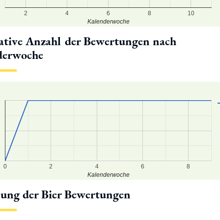
2
4
6
8
10
Kalenderwoche
tive Anzahl der Bewertungen nach
derwoche
6
5
4
0
2
4
6
8
Kalenderwoche
lung der Bier Bewertungen