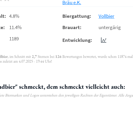
Bräu e.K.
lt:
4.8%
Biergattung:
Vollbier
e:
11.4%
Brauart:
untergärig
1189
Entwicklung:
dbier
, im Schnitt mit
2,7
Sternen bei
126
Bewertungen bewertet, wurde schon 11874 mal
 zuletzt am 4.07.2025 - 19:44 Uhr!
bier" schmeckt, dem schmeckt vielleicht auch:
ldete Biermarken und Logos unterstehen den jeweiligen Rechten der Eigentümer. Alle Ang