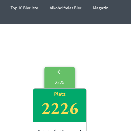
Top 10 Bierliste
Alkoholfreies Bier
Magazin
2225
Platz
2226