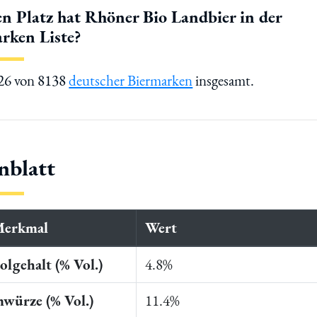
n Platz hat Rhöner Bio Landbier in der
rken Liste?
226 von 8138
deutscher Biermarken
insgesamt.
nblatt
Merkmal
Wert
lgehalt (% Vol.)
4.8%
würze (% Vol.)
11.4%