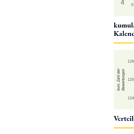
0
kumula
Kalen
12
kum. Zahl der
Bewertungen
12
12
Vertei