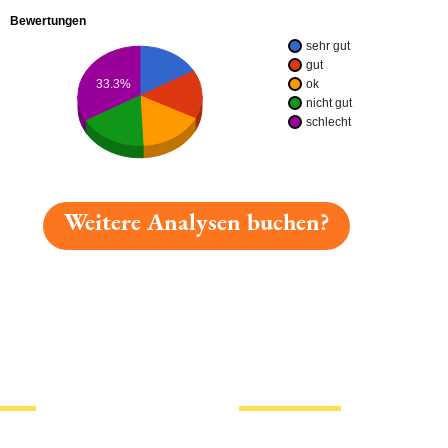
Bewertungen
sehr gut
gut
ok
33.3%
nicht gut
schlecht
Weitere Analysen buchen?
gelesen: Rhöner Bio Landbier Platz 2226 » Test 2026 | 
tionen
Hotlinks
Bier