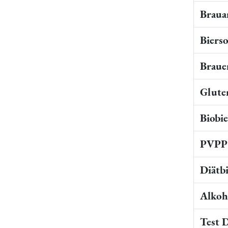
Braua
Bierso
Braue
Gluten
Biobi
PVPP 
Diätb
Alkoho
Test 