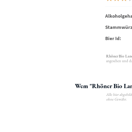
Alkoholgeha
Stammwürz
Bier Id:
Rhöner Bio Lan
angesehen und das
Wem "Rhöner Bio Land
Alle hier abgebi
ohne Gewähr.