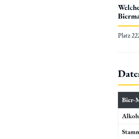
Welche
Bierma
Platz 2
Date
Bier-
Alkoho
Stamm