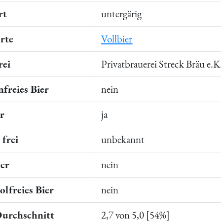
rt
untergärig
rte
Vollbier
rei
Privatbrauerei Streck Bräu e.K
freies Bier
nein
er
ja
frei
unbekannt
ier
nein
lfreies Bier
nein
Durchschnitt
2,7 von 5,0 [54%]