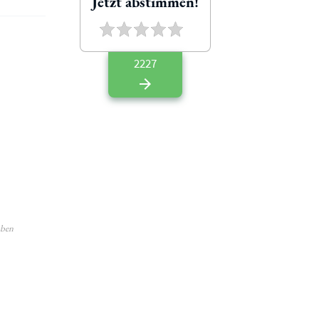
Jetzt abstimmen!
2227
aben