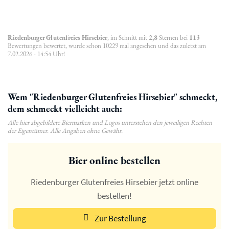
Riedenburger Glutenfreies Hirsebier
, im Schnitt mit
2,8
Sternen bei
113
Bewertungen bewertet, wurde schon 10229 mal angesehen und das zuletzt am
7.02.2026 - 14:54 Uhr!
Wem "Riedenburger Glutenfreies Hirsebier" schmeckt,
dem schmeckt vielleicht auch:
Alle hier abgebildete Biermarken und Logos unterstehen den jeweiligen Rechten
der Eigentümer. Alle Angaben ohne Gewähr.
Bier online bestellen
Riedenburger Glutenfreies Hirsebier jetzt online
bestellen!
Zur Bestellung