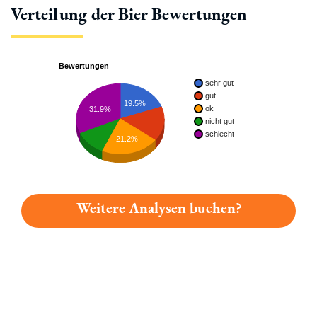
Verteilung der Bier Bewertungen
Bewertungen
sehr gut
gut
19.5%
ok
31.9%
nicht gut
schlecht
21.2%
Weitere Analysen buchen?
Du hast gelesen: Riedenburger Glutenfreies Hirsebier Platz 3