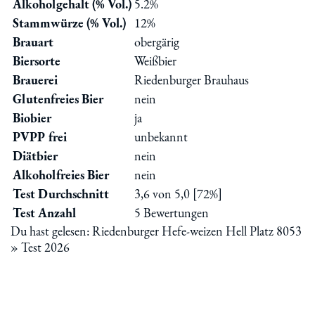
Alkoholgehalt (% Vol.)
5.2%
Stammwürze (% Vol.)
12%
Brauart
obergärig
Biersorte
Weißbier
Brauerei
Riedenburger Brauhaus
Glutenfreies Bier
nein
Biobier
ja
PVPP frei
unbekannt
Diätbier
nein
Alkoholfreies Bier
nein
Test Durchschnitt
3,6 von 5,0 [72%]
Test Anzahl
5 Bewertungen
Du hast gelesen: Riedenburger Hefe-weizen Hell Platz 8053
» Test 2026