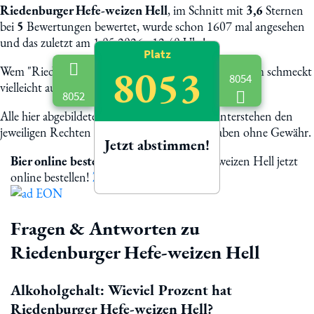
Riedenburger Hefe-weizen Hell
, im Schnitt mit
3,6
Sternen
bei
5
Bewertungen bewertet, wurde schon 1607 mal angesehen
und das zuletzt am 1.05.2026 - 12:40 Uhr!
Platz
8053
Wem "Riedenburger Hefe-weizen Hell" schmeckt, dem schmeckt
8054
vielleicht auch:
8052
Alle hier abgebildete Biermarken und Logos unterstehen den
jeweiligen Rechten der Eigentümer. Alle Angaben ohne Gewähr.
Jetzt abstimmen!
Bier online bestellen
Riedenburger Hefe-weizen Hell jetzt
online bestellen!
Zur Bestellung
Fragen & Antworten zu
Riedenburger Hefe-weizen Hell
Alkoholgehalt: Wieviel Prozent hat
Riedenburger Hefe-weizen Hell?