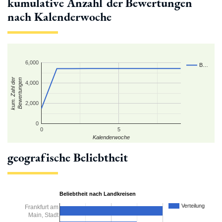
kumulative Anzahl der Bewertungen
nach Kalenderwoche
6,000
B…
kum. Zahl der
Bewertungen
4,000
2,000
0
0
5
Kalenderwoche
geografische Beliebtheit
Beliebtheit nach Landkreisen
Verteilung
Frankfurt am
Main, Stadt