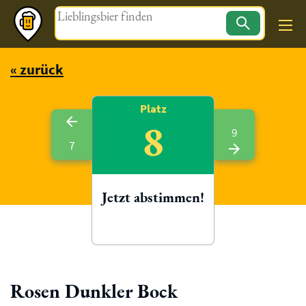
Magazin
« zurück
Platz
8
9
7
Jetzt abstimmen!
Rosen Dunkler Bock